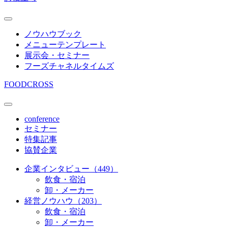
ノウハウブック
メニューテンプレート
展示会・セミナー
フーズチャネルタイムズ
FOODCROSS
conference
セミナー
特集記事
協賛企業
企業インタビュー（449）
飲食・宿泊
卸・メーカー
経営ノウハウ（203）
飲食・宿泊
卸・メーカー