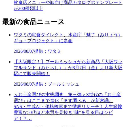
飲食店メニューや卸向け商品カタログのテンプレート
が200種類以上
最新の食品ニュース
ワタミの宅食ダイレクト、水産庁「魅了（みりょう）
ギョ・プロジェクト」に参画
2026/08/07
提供：ワタミ
【大阪限定！】ブールミッシュから新商品「大阪ワッ
フルサンド（みたらし）」が8月7日（金）より新大阪
駅にて販売開始！
2026/08/07
提供：ブールミッシュ
＜お土産選びの実態調査 第三弾＞Z世代の「お土産
選び」はここまで進化「まず調べる」が新常識。
SNS・生成AI・価格検索まで徹底リサーチ！人生経験
豊富な50代ほど本質を見抜き"味"を見る目はシビ
ア！？…