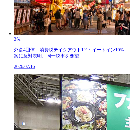
3位
外食4団体、消費税テイクアウト1%・イートイン10%
案に反対表明。同一税率を要望
2026.07.16