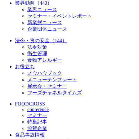
業界動向（443）
業界ニュース
セミナー・イベントレポート
新業態ニュース
企業団体ニュース
法令・食の安全（144）
法令対策
衛生管理
食物アレルギー
お役立ち
ノウハウブック
メニューテンプレート
展示会・セミナー
フーズチャネルタイムズ
FOODCROSS
conference
セミナー
特集記事
協賛企業
食品事故情報