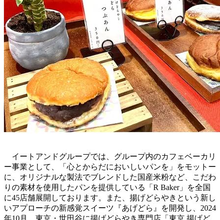
イートアンドグループでは、グループ内のカフェベーカリ
ー事業として、「心とからだにおいしいパンを」をモットー
に、オリジナルな製法でブレンドした国産米粉など、こだわ
りの素材を使用したパンを提供している「R Baker」を全国
に45店舗展開しております。また、揚げどらやきという新し
いアプローチの新感覚スイーツ『あげどら』を開発し、2024
年10月、東京・世田谷に揚げどらやき専門店「東京 揚げど