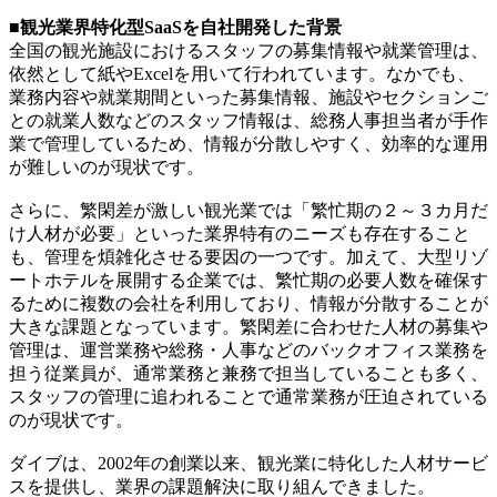
■観光業界特化型SaaSを自社開発した背景
全国の観光施設におけるスタッフの募集情報や就業管理は、
依然として紙やExcelを用いて行われています。なかでも、
業務内容や就業期間といった募集情報、施設やセクションご
との就業人数などのスタッフ情報は、総務人事担当者が手作
業で管理しているため、情報が分散しやすく、効率的な運用
が難しいのが現状です。
さらに、繁閑差が激しい観光業では「繁忙期の２～３カ月だ
け人材が必要」といった業界特有のニーズも存在すること
も、管理を煩雑化させる要因の一つです。加えて、大型リゾ
ートホテルを展開する企業では、繁忙期の必要人数を確保す
るために複数の会社を利用しており、情報が分散することが
大きな課題となっています。繁閑差に合わせた人材の募集や
管理は、運営業務や総務・人事などのバックオフィス業務を
担う従業員が、通常業務と兼務で担当していることも多く、
スタッフの管理に追われることで通常業務が圧迫されている
のが現状です。
ダイブは、2002年の創業以来、観光業に特化した人材サービ
スを提供し、業界の課題解決に取り組んできました。