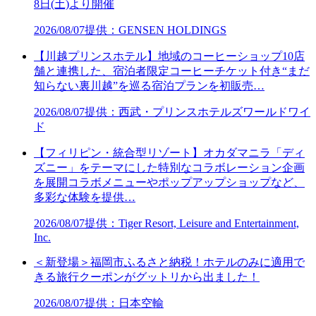
8日(土)より開催
2026/08/07
提供：GENSEN HOLDINGS
【川越プリンスホテル】地域のコーヒーショップ10店
舗と連携した、宿泊者限定コーヒーチケット付き“まだ
知らない裏川越”を巡る宿泊プランを初販売…
2026/08/07
提供：西武・プリンスホテルズワールドワイ
ド
【フィリピン・統合型リゾート】オカダマニラ「ディ
ズニー」をテーマにした特別なコラボレーション企画
を展開コラボメニューやポップアップショップなど、
多彩な体験を提供…
2026/08/07
提供：Tiger Resort, Leisure and Entertainment,
Inc.
＜新登場＞福岡市ふるさと納税！ホテルのみに適用で
きる旅行クーポンがグットリから出ました！
2026/08/07
提供：日本空輸