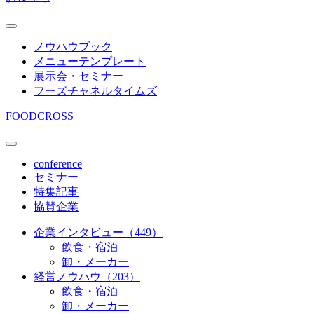
ノウハウブック
メニューテンプレート
展示会・セミナー
フーズチャネルタイムズ
FOODCROSS
conference
セミナー
特集記事
協賛企業
企業インタビュー（449）
飲食・宿泊
卸・メーカー
経営ノウハウ（203）
飲食・宿泊
卸・メーカー