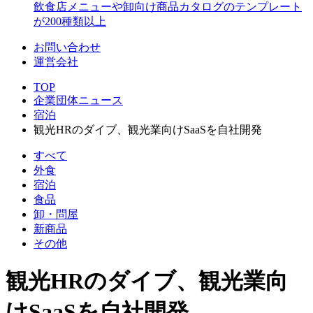
飲食店メニューや卸向け商品カタログのテンプレート
が200種類以上
お問い合わせ
運営会社
TOP
企業団体ニュース
宿泊
観光HRのダイブ、観光業向けSaaSを自社開発
すべて
外食
宿泊
食品
卸・問屋
新商品
その他
観光HRのダイブ、観光業向
けSaaSを自社開発