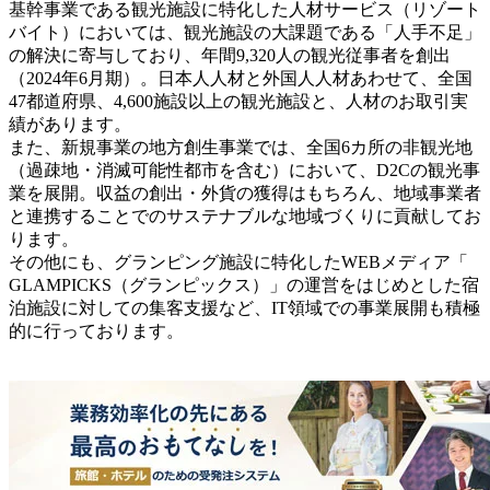
基幹事業である観光施設に特化した人材サービス（リゾート
バイト）においては、観光施設の大課題である「人手不足」
の解決に寄与しており、年間9,320人の観光従事者を創出
（2024年6月期）。日本人人材と外国人人材あわせて、全国
47都道府県、4,600施設以上の観光施設と、人材のお取引実
績があります。
また、新規事業の地方創生事業では、全国6カ所の非観光地
（過疎地・消滅可能性都市を含む）において、D2Cの観光事
業を展開。収益の創出・外貨の獲得はもちろん、地域事業者
と連携することでのサステナブルな地域づくりに貢献してお
ります。
その他にも、グランピング施設に特化したWEBメディア「
GLAMPICKS（グランピックス）」の運営をはじめとした宿
泊施設に対しての集客支援など、IT領域での事業展開も積極
的に行っております。