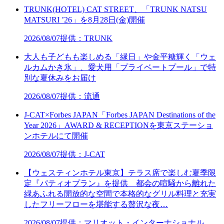
TRUNK(HOTEL) CAT STREET、「TRUNK NATSU
MATSURI ’26」を8月28日(金)開催
2026/08/07
提供：TRUNK
大人も子どもも楽しめる「縁日」や金平糖輝く「ウェ
ルカムかき氷」、愛犬用「プライベートプール」で特
別な夏休みをお届け
2026/08/07
提供：流通
J-CAT×Forbes JAPAN「Forbes JAPAN Destinations of the
Year 2026」AWARD & RECEPTIONを東京ステーショ
ンホテルにて開催
2026/08/07
提供：J-CAT
【ウェスティンホテル東京】テラス席で楽しむ夏季限
定『パティオプラン』を提供 都会の喧騒から離れた
緑あふれる開放的な空間で本格的なグリル料理と充実
したフリーフローを堪能する贅沢な夜…
2026/08/07
提供：マリオット・インターナショナル