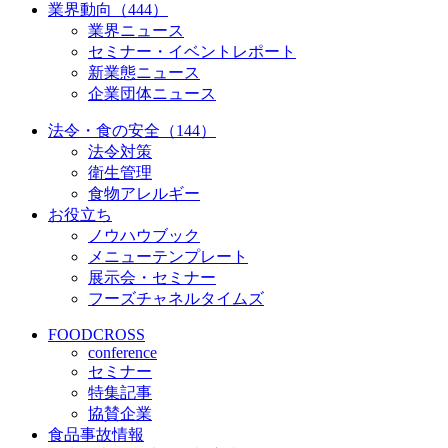
業界動向（444）
業界ニュース
セミナー・イベントレポート
新業態ニュース
企業団体ニュース
法令・食の安全（144）
法令対策
衛生管理
食物アレルギー
お役立ち
ノウハウブック
メニューテンプレート
展示会・セミナー
フーズチャネルタイムズ
FOODCROSS
conference
セミナー
特集記事
協賛企業
食品事故情報