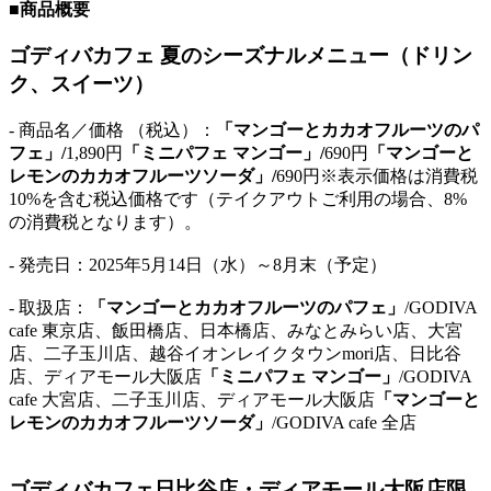
■商品概要
ゴディバカフェ 夏のシーズナルメニュー（ドリン
ク、スイーツ）
- 商品名／価格 （税込）：
「マンゴーとカカオフルーツのパ
フェ」/
1,890円
「ミニパフェ マンゴー」/
690円
「マンゴーと
レモンのカカオフルーツソーダ」/
690円※表示価格は消費税
10%を含む税込価格です（テイクアウトご利用の場合、8%
の消費税となります）。
- 発売日：2025年5月14日（水）～8月末（予定）
- 取扱店：
「マンゴーとカカオフルーツのパフェ」
/GODIVA
cafe 東京店、飯田橋店、日本橋店、みなとみらい店、大宮
店、二子玉川店、越谷イオンレイクタウンmori店、日比谷
店、ディアモール大阪店
「ミニパフェ マンゴー」
/GODIVA
cafe 大宮店、二子玉川店、ディアモール大阪店
「マンゴーと
レモンのカカオフルーツソーダ」
/GODIVA cafe 全店
ゴディバカフェ日比谷店・ディアモール大阪店限