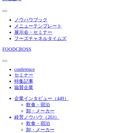
ノウハウブック
メニューテンプレート
展示会・セミナー
フーズチャネルタイムズ
FOODCROSS
conference
セミナー
特集記事
協賛企業
企業インタビュー（449）
飲食・宿泊
卸・メーカー
経営ノウハウ（203）
飲食・宿泊
卸・メーカー