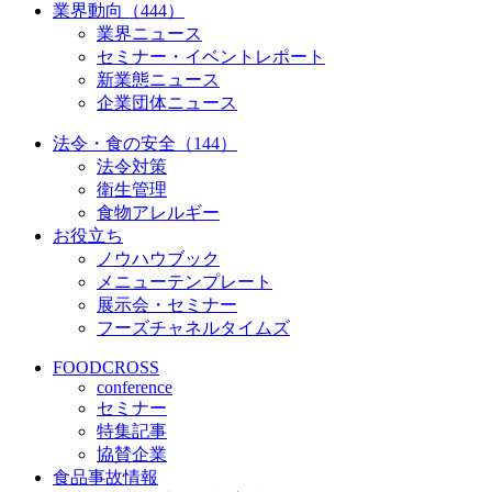
業界動向（444）
業界ニュース
セミナー・イベントレポート
新業態ニュース
企業団体ニュース
法令・食の安全（144）
法令対策
衛生管理
食物アレルギー
お役立ち
ノウハウブック
メニューテンプレート
展示会・セミナー
フーズチャネルタイムズ
FOODCROSS
conference
セミナー
特集記事
協賛企業
食品事故情報