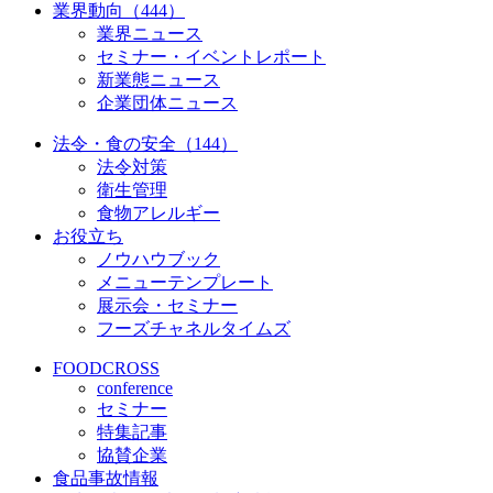
業界動向（444）
業界ニュース
セミナー・イベントレポート
新業態ニュース
企業団体ニュース
法令・食の安全（144）
法令対策
衛生管理
食物アレルギー
お役立ち
ノウハウブック
メニューテンプレート
展示会・セミナー
フーズチャネルタイムズ
FOODCROSS
conference
セミナー
特集記事
協賛企業
食品事故情報