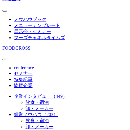
ノウハウブック
メニューテンプレート
展示会・セミナー
フーズチャネルタイムズ
FOODCROSS
conference
セミナー
特集記事
協賛企業
企業インタビュー（449）
飲食・宿泊
卸・メーカー
経営ノウハウ（203）
飲食・宿泊
卸・メーカー