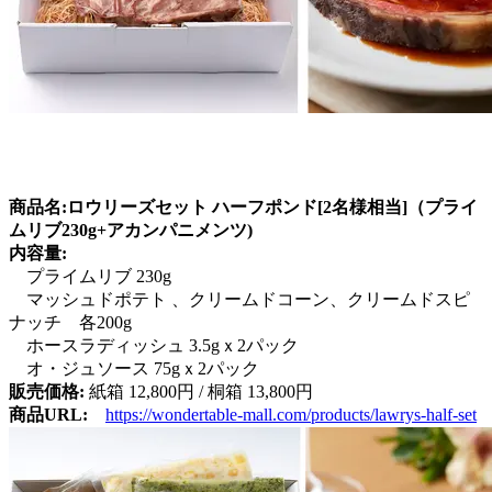
商品名:
ロウリーズセット ハーフポンド[2名様相当]（プライ
ムリブ230g+アカンパニメンツ)
内容量:
プライムリブ 230g
マッシュドポテト 、クリームドコーン、クリームドスピ
ナッチ 各200g
ホースラディッシュ 3.5gｘ2パック
オ・ジュソース 75gｘ2パック
販売価格:
紙箱 12,800円 / 桐箱 13,800円
商品URL:
https://wondertable-mall.com/products/lawrys-half-set