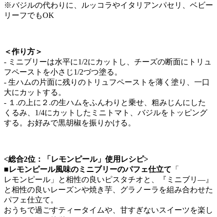
※バジルの代わりに、ルッコラやイタリアンパセリ、ベビー
リーフでもOK
＜作り方＞
- ミニブリーは水平に1/2にカットし、チーズの断面にトリュ
フペーストを小さじ1/2づつ塗る。
- 生ハムの片面に残りのトリュフペーストを薄く塗り、一口
大にカットする。
- １.の上に２.の生ハムをふんわりと乗せ、粗みじんにした
くるみ、1/4にカットしたミニトマト、バジルをトッピング
する。お好みで黒胡椒を振りかける。
<総合2位：「レモンピール」使用レシピ>
■レモンピール風味のミニブリーのパフェ仕立て
「
レモンピール」と相性の良いピスタチオと、『ミニブリ―』
と相性の良いレーズンや焼き芋、グラノーラを組み合わせた
パフェ仕立て。
おうちで過ごすティータイムや、甘すぎないスイーツを楽し