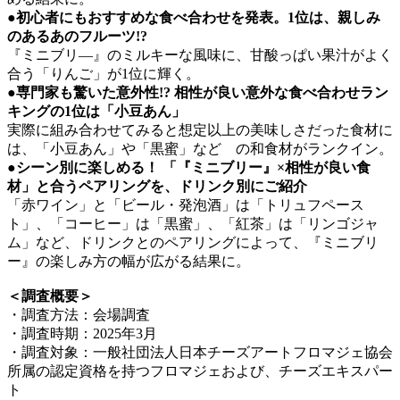
●初心者にもおすすめな食べ合わせを発表。1位は、親しみ
のあるあのフルーツ!?
『ミニブリ―』のミルキーな風味に、甘酸っぱい果汁がよく
合う「りんご」が1位に輝く。
●専門家も驚いた意外性!? 相性が良い意外な食べ合わせラン
キングの1位は「小豆あん」
実際に組み合わせてみると想定以上の美味しさだった食材に
は、「小豆あん」や「黒蜜」など の和食材がランクイン。
●シーン別に楽しめる！ 「『ミニブリー』×相性が良い食
材」と合うペアリングを、ドリンク別にご紹介
「赤ワイン」と「ビール・発泡酒」は「トリュフペース
ト」、「コーヒー」は「黒蜜」、「紅茶」は「リンゴジャ
ム」など、ドリンクとのペアリングによって、『ミニブリ
ー』の楽しみ方の幅が広がる結果に。
＜調査概要＞
・調査方法：会場調査
・調査時期：2025年3月
・調査対象：一般社団法人日本チーズアートフロマジェ協会
所属の認定資格を持つフロマジェおよび、チーズエキスパー
ト