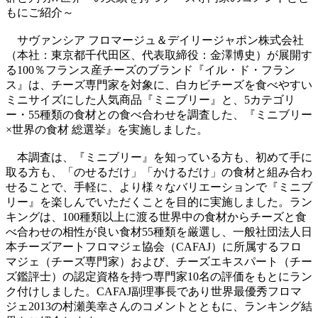
もにご紹介～
サヴァンシア フロマージュ＆デイリージャポン株式会社
（本社：東京都千代田区、代表取締役：金澤博史）が展開す
る100％フランス産チーズのブランド『イル・ド・フラン
ス』は、チーズ専門家を対象に、白カビチーズを食べやすい
ミニサイズにした人気商品『ミニブリー』と、5カテゴリ
ー・55種類の食材との食べ合わせを調査した、『ミニブリー
×世界の食材 総選挙』を実施しました。
本調査は、『ミニブリー』を知っている方も、初めて手に
取る方も、「のせるだけ」「かけるだけ」の食材と組み合わ
せることで、手軽に、より様々なバリエーションで『ミニブ
リー』を楽しんでいただくことを目的に実施しました。ラン
キングは、100種類以上に渡る世界中の食材からチーズと食
べ合わせの相性が良い食材55種類を厳選し、一般社団法人日
本チーズアートフロマジェ協会（CAFAJ）に所属するフロ
マジェ（チーズ専門家）および、チーズエキスパート（チー
ズ鑑評士）の認定資格を持つ専門家10名の評価をもとにラン
ク付けしました。CAFAJ副理事長であり世界最優秀フロマ
ジェ2013の村瀬美幸さんのコメントとともに、ランキング結