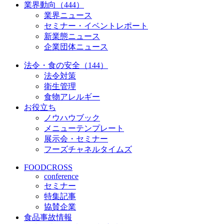
業界動向（444）
業界ニュース
セミナー・イベントレポート
新業態ニュース
企業団体ニュース
法令・食の安全（144）
法令対策
衛生管理
食物アレルギー
お役立ち
ノウハウブック
メニューテンプレート
展示会・セミナー
フーズチャネルタイムズ
FOODCROSS
conference
セミナー
特集記事
協賛企業
食品事故情報