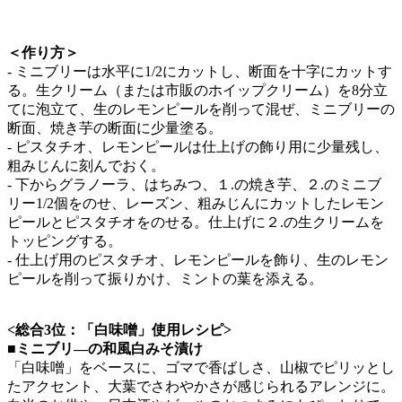
＜作り方＞
- ミニブリーは水平に1/2にカットし、断面を十字にカットす
る。生クリーム（または市販のホイップクリーム）を8分立
てに泡立て、生のレモンピールを削って混ぜ、ミニブリーの
断面、焼き芋の断面に少量塗る。
- ピスタチオ、レモンピールは仕上げの飾り用に少量残し、
粗みじんに刻んでおく。
- 下からグラノーラ、はちみつ、１.の焼き芋、２.のミニブ
リー1/2個をのせ、レーズン、粗みじんにカットしたレモン
ピールとピスタチオをのせる。仕上げに２.の生クリームを
トッピングする。
- 仕上げ用のピスタチオ、レモンピールを飾り、生のレモン
ピールを削って振りかけ、ミントの葉を添える。
<総合3位：「白味噌」使用レシピ>
■ミニブリ―の和風白みそ漬け
「白味噌」をベースに、ゴマで香ばしさ、山椒でピリッとし
たアクセント、大葉でさわやかさが感じられるアレンジに。