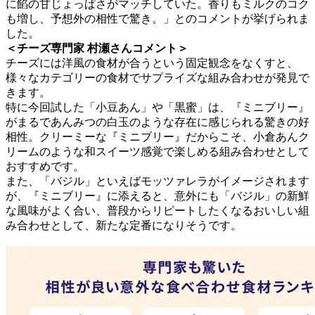
に餡の甘じょっぱさがマッチしていた。香りもミルクのコク
も増し、予想外の相性で驚き。」とのコメントが挙げられま
した。
＜チーズ専門家 村瀬さんコメント＞
チーズには洋風の食材が合うという固定観念をなくすと、
様々なカテゴリーの食材でサプライズな組み合わせが発見で
きます。
特に今回試した「小豆あん」や「黒蜜」は、『ミニブリー』
がまるであんみつの白玉のような存在に感じられる驚きの好
相性。クリーミーな『ミニブリー』だからこそ、小倉あんク
リームのような和スイーツ感覚で楽しめる組み合わせとして
おすすめです。
また、「バジル」といえばモッツァレラがイメージされます
が、『ミニブリー』に添えると、意外にも「バジル」の新鮮
な風味がよく合い、普段からリピートしたくなるおいしい組
み合わせとして、新たな定番になりそうです。