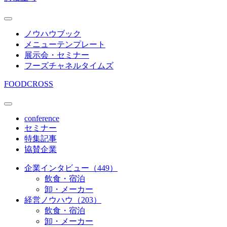
ノウハウブック
メニューテンプレート
展示会・セミナー
フーズチャネルタイムズ
FOODCROSS
conference
セミナー
特集記事
協賛企業
企業インタビュー（449）
飲食・宿泊
卸・メーカー
経営ノウハウ（203）
飲食・宿泊
卸・メーカー