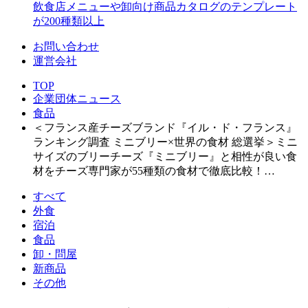
飲食店メニューや卸向け商品カタログのテンプレート
が200種類以上
お問い合わせ
運営会社
TOP
企業団体ニュース
食品
＜フランス産チーズブランド『イル・ド・フランス』
ランキング調査 ミニブリー×世界の食材 総選挙＞ミニ
サイズのブリーチーズ『ミニブリー』と相性が良い食
材をチーズ専門家が55種類の食材で徹底比較！…
すべて
外食
宿泊
食品
卸・問屋
新商品
その他