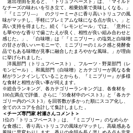
選出理由を見ると、「トリュフペースト」は、「マイルド
なチーズの味わいを引き立て、相乗効果で美味しくなる。」
「『ミニブリ―』 のクリーミーさに香り高いトリュフの風
味がマッチし、手軽にプレミアムな味になる点が良い。」と
高い支持を得ました。続く「レモンピール」では、「意外に
も華やかな香りで歯ごたえが良く、相性が良い組み合わせと
感じた。」、「白味噌」は「『ミニブリー』の塩気と白味噌
の甘さが良いハーモニーで、ミニブリーのミルク感と発酵食
品でもある味噌が見事に融合したまろやかな風味。」が理由
に挙げられました。
洋風部門（トリュフペースト）、フルーツ・野菜部門（レ
モンピール）、和風部門（白味噌）とカテゴリーが異なる食
材がランクインしていることからも、『ミニブリー』が多様
な食材と相性が良い事が伺えます。
※総合ランキング、各カテゴリーランキングは、各食材を
100点満点で評価、さらに「55食材中のベスト3」と「各カテ
ゴリー内のベスト3」を回答数が多かった順にスコア化し、
全てのスコアを合計して集計しました 。
＜チーズ専門家 村瀬さんコメント＞
1位の「トリュフペースト」は、『ミニブリー』のなめらか
な食感に、香り高いトリュフの風味がマッチし、高級感ある
風味に早変わりします。香りの余韻を長く楽しめる点も非常