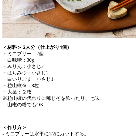
＜材料＞ 2人分（仕上がり4個）
・ミニブリー：2個
・白味噌：30g
・みりん：小さじ2
・はちみつ：小さじ2
・白いりごま：小さじ1
・粒山椒※：8粒
・大葉：２枚
※粒山椒の代わりに穂じそを飾ったり、七味、
山椒の粉でもOK
＜作り方＞
- ミニブリーは水平に1/2にカットする。