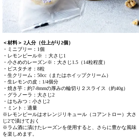
＜材料＞ 2人分（仕上がり2個）
・ミニブリー：1個
・レモンピール※ ：大さじ1
・小さめのレーズン※：大さじ1.5（14粒程度）
・ピスタチオ：8粒
・生クリーム：50cc（またはホイップクリーム）
・生レモンの皮：1/4個分
・焼き芋：約7-8mmの厚みの輪切り２スライス（約40g）
・グラノーラ：大さじ2
・はちみつ：小さじ2
・ミント：適量
※レモンピールはオレンジリキュール（コアントロー）大さ
じ2で漬けておく
※ラム酒に漬けたレーズンを使用すると、さらに豊かな風味
を楽しめます。