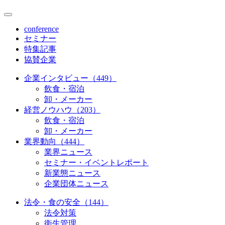
conference
セミナー
特集記事
協賛企業
企業インタビュー（449）
飲食・宿泊
卸・メーカー
経営ノウハウ（203）
飲食・宿泊
卸・メーカー
業界動向（444）
業界ニュース
セミナー・イベントレポート
新業態ニュース
企業団体ニュース
法令・食の安全（144）
法令対策
衛生管理