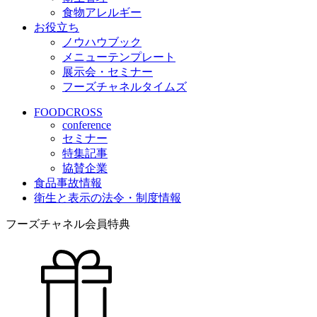
食物アレルギー
お役立ち
ノウハウブック
メニューテンプレート
展示会・セミナー
フーズチャネルタイムズ
FOODCROSS
conference
セミナー
特集記事
協賛企業
食品事故情報
衛生と表示の法令・制度情報
フーズチャネル会員特典