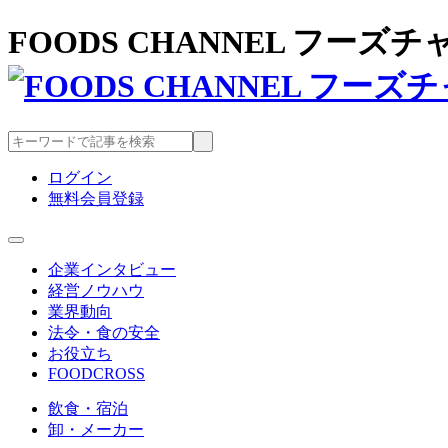
FOODS CHANNEL フー
ログイン
無料会員登録
企業インタビュー
経営ノウハウ
業界動向
法令・食の安全
お役立ち
FOODCROSS
飲食・宿泊
卸・メーカー