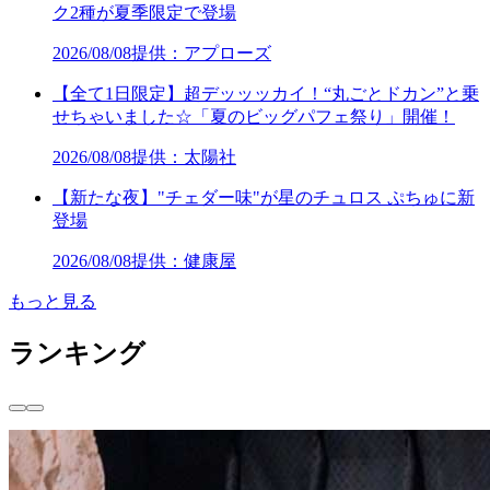
ク2種が夏季限定で登場
2026/08/08
提供：アプローズ
【全て1日限定】超デッッッカイ！“丸ごとドカン”と乗
せちゃいました☆「夏のビッグパフェ祭り」開催！
2026/08/08
提供：太陽社
【新たな夜】"チェダー味"が星のチュロス ぷちゅに新
登場
2026/08/08
提供：健康屋
もっと見る
ランキング