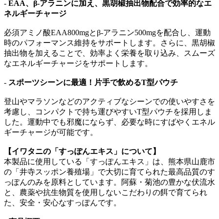
-
EAA、β-アラニンに加え、黒胡椒抽出物配合で効率的なエ
ネルギーチャージ
必須アミノ酸EAA800mgとβ-アラニン500mgを配合し、運動
時のパフォーマンス維持をサポートします。さらに、黒胡椒
抽出物を加えることで、効率よく栄養を取り込み、スムーズ
なエネルギーチャージをサポートします。
-
スポーツシーンに最適！片手で飲めるT型パウチ
登山やマラソンなどのアクティブなシーンでの使いやすさを
考慮し、コンパクトで持ち運びやすいT型パウチを採用しま
した。運動中でも邪魔にならず、必要な時にすばやくエネル
ギーチャージが可能です。
【イワタニの「すっぽんエキス」について】
本製品に使用している「すっぽんエキス」は、熊本県山鹿市
の「井寺スッポン養殖場」で大切に育てられた最高品質のす
っぽんのみを原料としています。阿蘇・菊池の豊かな伏流水
と、農薬や抗生物質を使用しないこだわりの餌で育てられ
た、安全・安心なすっぽんです。