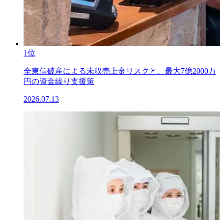
1位
全東信破産による未収売上金リスクと、最大7億2000万
円の資金繰り支援策
2026.07.13