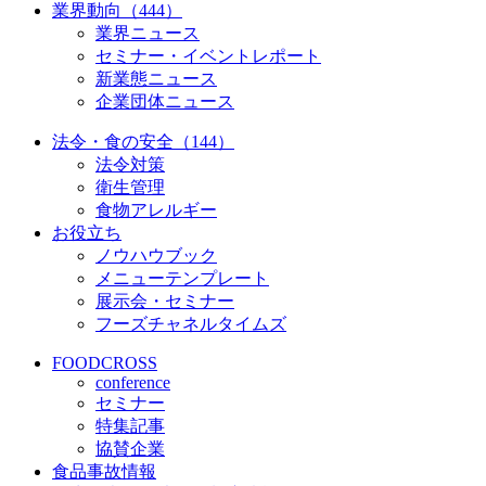
業界動向（444）
業界ニュース
セミナー・イベントレポート
新業態ニュース
企業団体ニュース
法令・食の安全（144）
法令対策
衛生管理
食物アレルギー
お役立ち
ノウハウブック
メニューテンプレート
展示会・セミナー
フーズチャネルタイムズ
FOODCROSS
conference
セミナー
特集記事
協賛企業
食品事故情報