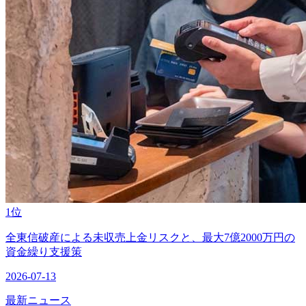
1位
全東信破産による未収売上金リスクと、最大7億2000万円の
資金繰り支援策
2026-07-13
最新ニュース