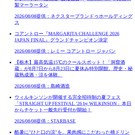
製マーラータン
2026/08/08
提供：ネクスターブランドゥホールディング
ス
コアントロー『MARGARITA CHALLENGE 2026
JAPAN FINAL』グランドチャンピオン決定
2026/08/08
提供：レミー コアントロー ジャパン
【栃木】最高気温15℃のクールスポット！「洞窟酒
蔵」が8月7日から8月23日に夏休み特別開館。歴史・秘
蔵熟成酒・涼を体験。
2026/08/08
提供：島崎酒造
ウィルキンソンが開催する完全招待制の夏フェス
「STRAIGHT UP FESTIVAL ’26 by WILKINSON」本日
からチケット一般先行受付が開始！
2026/08/08
提供：STARBASE
酷暑に"ひと口の涼"を。果肉感にこだわった桃ドリン