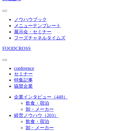
ノウハウブック
メニューテンプレート
展示会・セミナー
フーズチャネルタイムズ
FOODCROSS
conference
セミナー
特集記事
協賛企業
企業インタビュー（449）
飲食・宿泊
卸・メーカー
経営ノウハウ（203）
飲食・宿泊
卸・メーカー