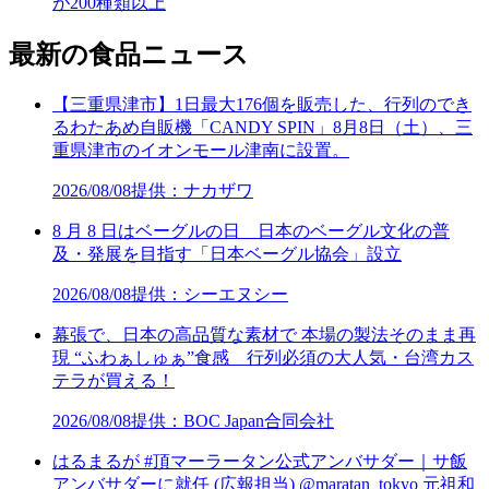
が200種類以上
最新の食品ニュース
【三重県津市】1日最大176個を販売した、行列のでき
るわたあめ自販機「CANDY SPIN」8月8日（土）、三
重県津市のイオンモール津南に設置。
2026/08/08
提供：ナカザワ
8 月 8 日はベーグルの日 日本のベーグル文化の普
及・発展を目指す「日本ベーグル協会」設立
2026/08/08
提供：シーエヌシー
幕張で、日本の高品質な素材で 本場の製法そのまま再
現 “ふわぁしゅぁ”食感 行列必須の大人気・台湾カス
テラが買える！
2026/08/08
提供：BOC Japan合同会社
はるまるが #頂マーラータン公式アンバサダー｜サ飯
アンバサダーに就任 (広報担当) @maratan_tokyo 元祖和