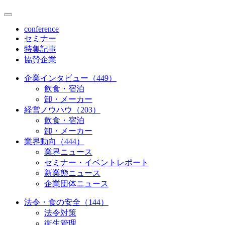
conference
セミナー
特集記事
協賛企業
企業インタビュー（449）
飲食・宿泊
卸・メーカー
経営ノウハウ（203）
飲食・宿泊
卸・メーカー
業界動向（444）
業界ニュース
セミナー・イベントレポート
新業態ニュース
企業団体ニュース
法令・食の安全（144）
法令対策
衛生管理