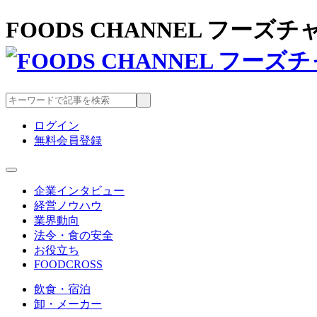
FOODS CHANNEL フー
ログイン
無料会員登録
企業インタビュー
経営ノウハウ
業界動向
法令・食の安全
お役立ち
FOODCROSS
飲食・宿泊
卸・メーカー