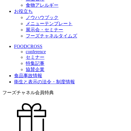
食物アレルギー
お役立ち
ノウハウブック
メニューテンプレート
展示会・セミナー
フーズチャネルタイムズ
FOODCROSS
conference
セミナー
特集記事
協賛企業
食品事故情報
衛生と表示の法令・制度情報
フーズチャネル会員特典