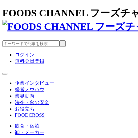
FOODS CHANNEL フー
ログイン
無料会員登録
企業インタビュー
経営ノウハウ
業界動向
法令・食の安全
お役立ち
FOODCROSS
飲食・宿泊
卸・メーカー