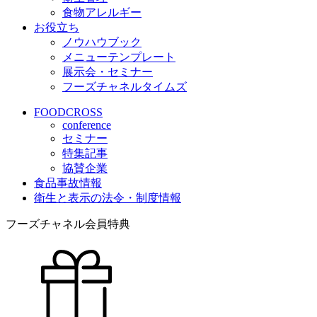
食物アレルギー
お役立ち
ノウハウブック
メニューテンプレート
展示会・セミナー
フーズチャネルタイムズ
FOODCROSS
conference
セミナー
特集記事
協賛企業
食品事故情報
衛生と表示の法令・制度情報
フーズチャネル会員特典