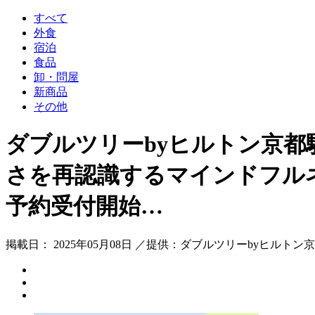
すべて
外食
宿泊
食品
卸・問屋
新商品
その他
ダブルツリーbyヒルトン京都駅 
さを再認識するマインドフルネ
予約受付開始…
掲載日： 2025年05月08日 ／提供：ダブルツリーbyヒルトン