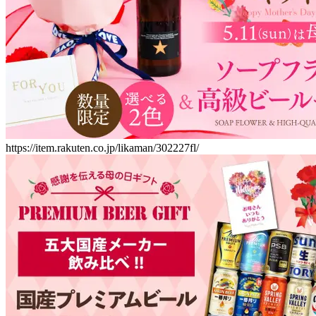
https://item.rakuten.co.jp/likaman/302227fl/