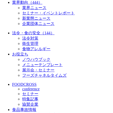
業界動向（444）
業界ニュース
セミナー・イベントレポート
新業態ニュース
企業団体ニュース
法令・食の安全（144）
法令対策
衛生管理
食物アレルギー
お役立ち
ノウハウブック
メニューテンプレート
展示会・セミナー
フーズチャネルタイムズ
FOODCROSS
conference
セミナー
特集記事
協賛企業
食品事故情報