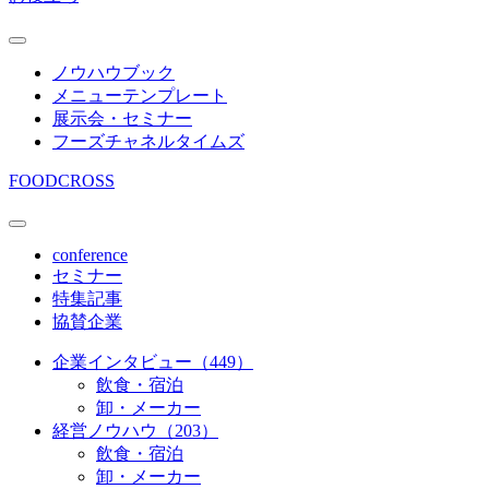
ノウハウブック
メニューテンプレート
展示会・セミナー
フーズチャネルタイムズ
FOODCROSS
conference
セミナー
特集記事
協賛企業
企業インタビュー（449）
飲食・宿泊
卸・メーカー
経営ノウハウ（203）
飲食・宿泊
卸・メーカー