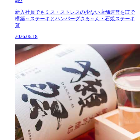
4位
新入社員でもミス・ストレスの少ない店舗運営をITで
構築～ステーキとハンバーグさる～ん・石焼ステーキ
贅
2026.06.18