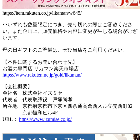
https://item.rakuten.co.jp/likaman/w645/
※いずれも数量限定につき、売り切れの際はご容赦くださ
い。また企画上、販売価格や内容に変更が生じる場合がござ
います。
母の日ギフトのご準備は、ぜひ当店をご利用ください。
【本件に関するお問い合わせ先】
お酒の専門店 リカマン楽天市場店
https://www.rakuten.ne.jp/gold/likaman/
【会社概要】
会社名：株式会社イズミセ
代表者：代表取締役 戸塚尚孝
所在地：京都府京都市下京区四条通高倉西入ル立売西町82
京都恒和ビル4F
URL：
https://www.izumise.co.jp/