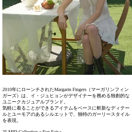
2010年にローンチされたMargarin Fingers（マーガリンフィン
ガーズ）は、イ・ジュヒョンがデザイナーを務める独創的な
ユニークカジュアルブランド。
気軽に着ることができるアイテムをベースに斬新なディテー
ルとユーモアのあるシルエットで、独特のガーリースタイル
を表現。
25 MID Collection＜Fun Fair＞