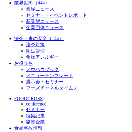
業界動向（444）
業界ニュース
セミナー・イベントレポート
新業態ニュース
企業団体ニュース
法令・食の安全（144）
法令対策
衛生管理
食物アレルギー
お役立ち
ノウハウブック
メニューテンプレート
展示会・セミナー
フーズチャネルタイムズ
FOODCROSS
conference
セミナー
特集記事
協賛企業
食品事故情報