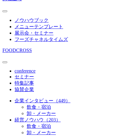
ノウハウブック
メニューテンプレート
展示会・セミナー
フーズチャネルタイムズ
FOODCROSS
conference
セミナー
特集記事
協賛企業
企業インタビュー（449）
飲食・宿泊
卸・メーカー
経営ノウハウ（203）
飲食・宿泊
卸・メーカー