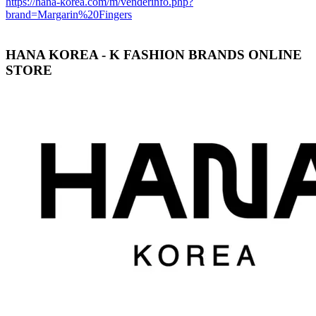
https://hana-korea.com/m/venderinfo.php?
brand=Margarin%20Fingers
HANA KOREA - K FASHION BRANDS ONLINE
STORE