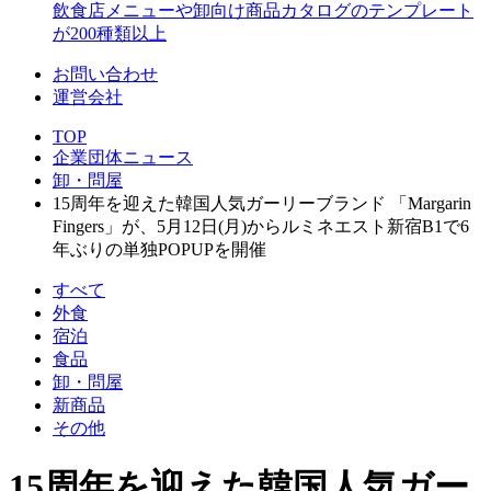
飲食店メニューや卸向け商品カタログのテンプレート
が200種類以上
お問い合わせ
運営会社
TOP
企業団体ニュース
卸・問屋
15周年を迎えた韓国人気ガーリーブランド 「Margarin
Fingers」が、5月12日(月)からルミネエスト新宿B1で6
年ぶりの単独POPUPを開催
すべて
外食
宿泊
食品
卸・問屋
新商品
その他
15周年を迎えた韓国人気ガー