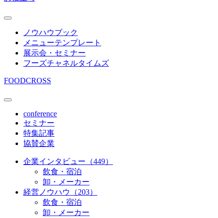
ノウハウブック
メニューテンプレート
展示会・セミナー
フーズチャネルタイムズ
FOODCROSS
conference
セミナー
特集記事
協賛企業
企業インタビュー（449）
飲食・宿泊
卸・メーカー
経営ノウハウ（203）
飲食・宿泊
卸・メーカー