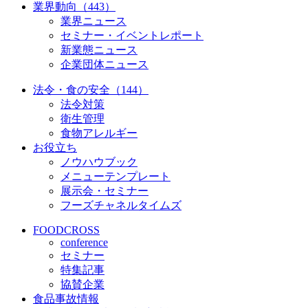
業界動向（443）
業界ニュース
セミナー・イベントレポート
新業態ニュース
企業団体ニュース
法令・食の安全（144）
法令対策
衛生管理
食物アレルギー
お役立ち
ノウハウブック
メニューテンプレート
展示会・セミナー
フーズチャネルタイムズ
FOODCROSS
conference
セミナー
特集記事
協賛企業
食品事故情報