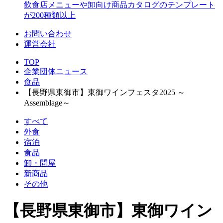
飲食店メニューや卸向け商品カタログのテンプレート
が200種類以上
お問い合わせ
運営会社
TOP
企業団体ニュース
食品
【長野県東御市】東御ワインフェスタ2025 ～
Assemblage～
すべて
外食
宿泊
食品
卸・問屋
新商品
その他
【長野県東御市】東御ワイン