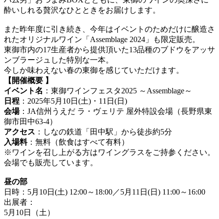
酔いしれる贅沢なひとときをお届けします。
また昨年度に引き続き、今年はイベントのためだけに醸造さ
れたオリジナルワイン「Assemblage 2024」も限定販売。
東御市内の17生産者から提供頂いた13品種のブドウをアッサ
ンブラージュした特別な一本。
今しか味わえない春の東御を感じていただけます。
【開催概要 】
イベント名
：東御ワインフェスタ2025 ～Assemblage～
日程
：2025年5月10日(土)・11日(日)
会場
：JA信州うえだ ラ・ヴェリテ 屋外特設会場（長野県東
御市田中63-4）
アクセス
：しなの鉄道「田中駅」から徒歩約5分
入場料
：無料（飲食はすべて有料）
※ワインを召し上がる方はワイングラスをご持参ください。
会場でも販売しています。
昼の部
日時：5月10日(土) 12:00～18:00／5月11日(日) 11:00～16:00
出展者：
5月10日（土）