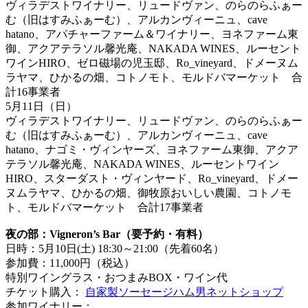
ヴィラデストワイナリー、リュードヴァン、のらのらふぁー
む（旧はすみふぁーむ）、アルカンヴィーニュ、cave
hatano、アパチャーファーム＆ワイナリー、ヨネファーム東
御、アクアテラソル馨光庵、NAKADA WINES、ルーセント
ワインHIRO、ゼロ磁場の児玉邸、Ro_vineyard、ドメーヌム
ラヤマ、ひかるの畑、コトノモト、モルドバマーケット 合
計16事業者
5月11日（日）
ヴィラデストワイナリー、リュードヴァン、のらのらふぁー
む（旧はすみふぁーむ）、アルカンヴィーニュ、cave
hatano、ナゴミ・ヴィンヤーズ、ヨネファーム東御、アクア
テラソル馨光庵、NAKADA WINES、ルーセントワイン
HIRO、スターダスト・ヴィンヤード、Ro_vineyard、ドメー
ヌムラヤマ、ひかるの畑、御牧原おいしい農園、コトノモ
ト、モルドバマーケット 合計17事業者
夜の部：Vigneron’s Bar（要予約・有料）
日時：5月10日(土) 18:30～21:00（先着60名）
参加費：11,000円（税込）
特別ワイングラス・おつまみBOX・ワイン代
チケット購入：
自家製ソーセージハム男ネットショップ
参加ワイナリー：