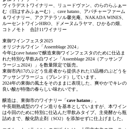
ヴィラデストワイナリー、リュードヴァン、のらのらふぁー
む（旧はすみふぁーむ）、cave hatano、アパチャーファーム
＆ワイナリー、アクアテラソル馨光庵、NAKADA WINES、
ルーセントワインHIRO、ドメーヌムラヤマ、ひかるの畑、
コトノモト 合計11ワイナリー
東御ワインフェスタ2025
オリジナルワイン「Assemblage 2024」
今年はcave hatanoで醸造東御ワインフェスタのために仕込ま
れた特別な早飲み白ワイン「Assemblage 2024（アッサンブ
ラージュ2024）」を数量限定で販売。
東御市内17のぶどう生産者から提供された13品種のぶどうを
アッサンブラージュ（ブレンド）しています。
2024年の東御の風土をそのままに表現した、爽やかでキレの
良い酸が特徴の春らしい味わいです。
醸造は、東御市のワイナリー「
cave hatano
」。
中長期熟成型のワイン造りを基本としていますが、本ワイン
は今回のために特別に仕込んだ早飲みタイプ。主発酵から瓶
詰めまで、酸化防止剤（SO2）を添加せずに仕上げました。