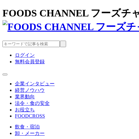
FOODS CHANNEL フー
ログイン
無料会員登録
企業インタビュー
経営ノウハウ
業界動向
法令・食の安全
お役立ち
FOODCROSS
飲食・宿泊
卸・メーカー