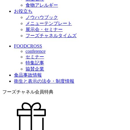
食物アレルギー
お役立ち
ノウハウブック
メニューテンプレート
展示会・セミナー
フーズチャネルタイムズ
FOODCROSS
conference
セミナー
特集記事
協賛企業
食品事故情報
衛生と表示の法令・制度情報
フーズチャネル会員特典