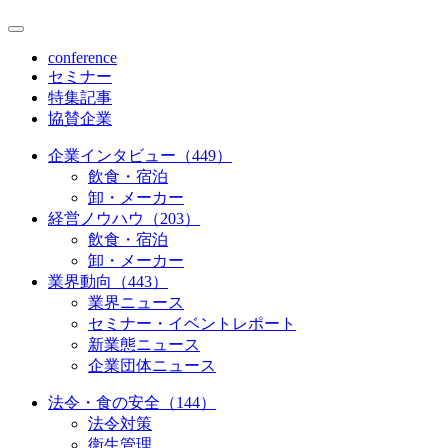
conference
セミナー
特集記事
協賛企業
企業インタビュー（449）
飲食・宿泊
卸・メーカー
経営ノウハウ（203）
飲食・宿泊
卸・メーカー
業界動向（443）
業界ニュース
セミナー・イベントレポート
新業態ニュース
企業団体ニュース
法令・食の安全（144）
法令対策
衛生管理