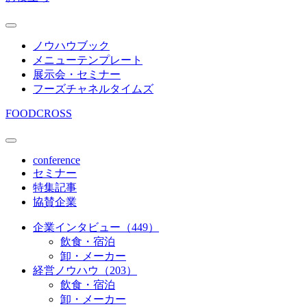
ノウハウブック
メニューテンプレート
展示会・セミナー
フーズチャネルタイムズ
FOODCROSS
conference
セミナー
特集記事
協賛企業
企業インタビュー（449）
飲食・宿泊
卸・メーカー
経営ノウハウ（203）
飲食・宿泊
卸・メーカー