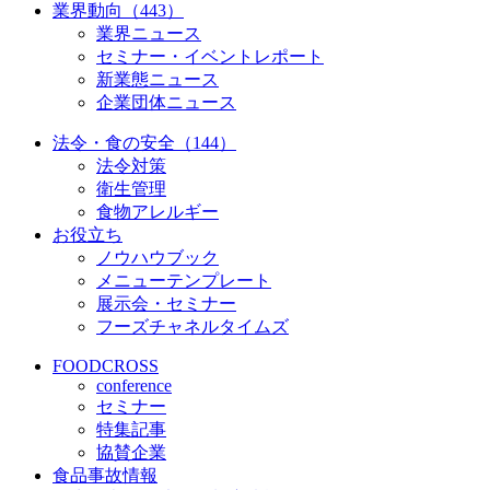
業界動向（443）
業界ニュース
セミナー・イベントレポート
新業態ニュース
企業団体ニュース
法令・食の安全（144）
法令対策
衛生管理
食物アレルギー
お役立ち
ノウハウブック
メニューテンプレート
展示会・セミナー
フーズチャネルタイムズ
FOODCROSS
conference
セミナー
特集記事
協賛企業
食品事故情報