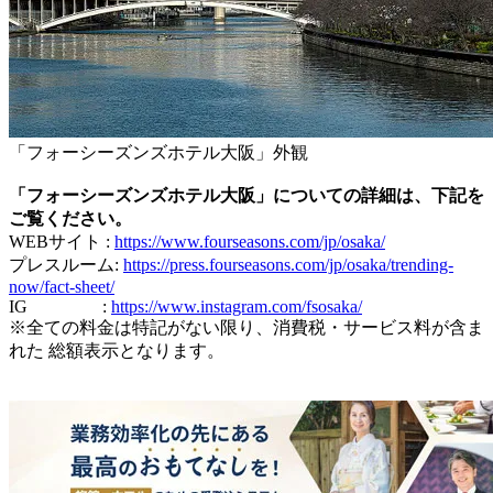
「フォーシーズンズホテル大阪」外観
「フォーシーズンズホテル大阪」についての詳細は、下記を
ご覧ください。
WEBサイト :
https://www.fourseasons.com/jp/osaka/
プレスルーム:
https://press.fourseasons.com/jp/osaka/trending-
now/fact-sheet/
IG :
https://www.instagram.com/fsosaka/
※全ての料金は特記がない限り、消費税・サービス料が含ま
れた 総額表示となります。