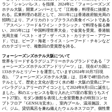
ラン「シャンパレス」を指揮、2024年に「フォーシーズンズ
ホテル大阪」開業メンバーとして「江南春」料理長に抜擢さ
れる。広東料理の名匠として、2011年には香港政府観光局の
招聘により、アメリカのトップクラスの美食イベントである
「アスペン・フード＆ワイン・クラシック」で料理を振る舞
い、2015年には「中国料理世界大会」で金賞を受賞。香港観
光局主催「ベスト・オブ・ザ・ベスト・カリナリー・アワー
ド」では、ビーフ・海老・ライス・シーフード・チキンなど
のカテゴリーで、複数回の受賞歴を誇る。
フォーシーズンズホテル大阪について
世界をリードするラグジュアリーホテルブランドである「フ
ォーシーズンズホテルズアンドリゾーツ」は、現在47カ国に
133ホテルとリゾートを運営しています(2024年10月7日現
在)。「フォーシーズンズホテル大阪」は、日本で4軒目のホ
テルとして、歴史と文化が息づく水の都・大阪の堂島にアー
バンラグジュアリーのアイコンとして2024年8月1日に誕生し
ました。和のエッセンスを取り入れた175室の客室(うちスイ
ート27室)、モダン旅館を表現した全室畳敷きの特別コンセ
プトフロア「GENSUI(玄水)」、室内プール、温浴施設、ス
パ、ジム、貸切風呂を兼ね備えたウェルネスフロア、個性豊