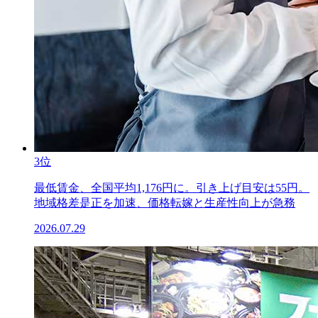
3位
最低賃金、全国平均1,176円に。引き上げ目安は55円。
地域格差是正を加速、価格転嫁と生産性向上が急務
2026.07.29