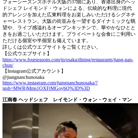
フォーシーズンズホテル大阪の37階にあり、香港出身のヘッ
ドシェフ レイモンド・ウォンによる、伝統的な料理に現代
的アレンジを加えた広東料理をお楽しみいただけるシグネチ
ャーレストラン。大阪の街並みを一望するダイナミックな眺
望や、ライブ感溢れるオープンキッチンで、華やかなひとと
きをお過ごしいただけます。プライベートな会食にご利用い
ただける個室や半個室も備えています。
詳しくは公式ウエブサイトをご覧ください。
【公式ウエブサイト】
https://www.fourseasons.com/jp/osaka/dining/restaurants/jiang-nan-
chun/
【Instagram公式アカウント】
@jiangnanchunosaka
https://www.instagram.com/jiangnanchunosaka/?
igsh=MWRjMms1OXFtMGoybQ%3D%3D
江南春 ヘッドシェフ レイモンド・ウォン・ウェイ・マン