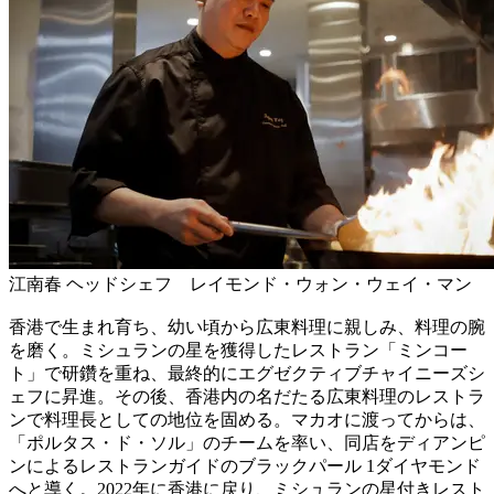
江南春 ヘッドシェフ レイモンド・ウォン・ウェイ・マン
香港で生まれ育ち、幼い頃から広東料理に親しみ、料理の腕
を磨く。ミシュランの星を獲得したレストラン「ミンコー
ト」で研鑽を重ね、最終的にエグゼクティブチャイニーズシ
ェフに昇進。その後、香港内の名だたる広東料理のレストラ
ンで料理長としての地位を固める。マカオに渡ってからは、
「ポルタス・ド・ソル」のチームを率い、同店をディアンピ
ンによるレストランガイドのブラックパール 1ダイヤモンド
へと導く。2022年に香港に戻り、ミシュランの星付きレスト