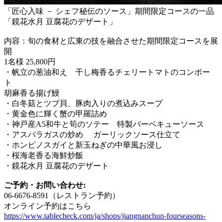
「匠心入味 － シェフ秘伝のソース」期間限定コースの一品
「鏡花水月 豆腐花のデザート」
内容：旬の食材と広東の技を融合させた期間限定コースを展
開
1名様 25,800円
・帆立の葱油和え 干し梅香るチェリートマトのコンポー
ト
胡麻香る揚げ鰻
・白冬菇とツブ貝、豚肉入りの煮込みスープ
・黄金色に輝く蟹の甲羅詰め
・神戸産A5和牛と筍のソテー 特製バーベキューソース
・アスパラガスの炒め ガーリックソース仕立て
・ホンビノスガイと新玉ねぎの中華風お浸し
・桜海老香る海鮮炒飯
・鏡花水月 豆腐花のデザート
ご予約・お問い合わせ:
06-6676-8591（レストラン予約）
オンライン予約はこちら
https://www.tablecheck.com/ja/shops/jiangnanchun-fourseasons-