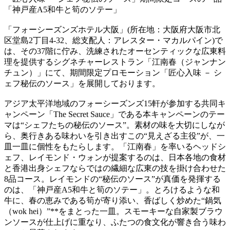
「神戸産A5和牛と筍のソテー」
「フォーシーズンズホテル大阪」(所在地：大阪府大阪市北
区堂島2丁目4-32、総支配人：アレスター・マカルパイン)で
は、その37階に佇み、洗練されたオーセンティックな広東料
理を提供するシグネチャーレストラン「江南春（ジャンナン
チュン）」にて、期間限定プロモーション「匠心入味 － シ
ェフ秘伝のソース」を展開しております。
アジア太平洋地域のフォーシーズンズ15軒が参加する共同キ
ャンペーン「The Secret Sauce」である本キャンペーンのテー
マは“シェフたちの秘伝のソース”。素材の味を大切にしなが
ら、奥行きある味わいを引き出すこの“見えざる主役”が、一
皿一皿に個性をもたらします。「江南春」を率いるヘッドシ
ェフ、レイモンド・ウォンが提案するのは、日本各地の食材
と香港出身シェフならではの繊細な広東の技を掛け合わせた
8品コース。レイモンドの“秘伝のソース”が真価を発揮する
のは、「神戸産A5和牛と筍のソテー」。とろけるような和
牛に、春の恵みである筍が寄り添い、香ばしく炒めた“鍋気
（wok hei）”**をまとった一皿。スモーキーな自家製ブラウ
ンソースが仕上げに重なり、ふたつの食文化が響き合う味わ