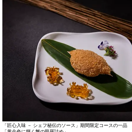
「匠心入味 － シェフ秘伝のソース」期間限定コースの一品
「黄金色に輝く蟹の甲羅詰め」