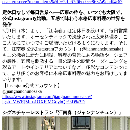
osaka/reserve?menu_items%5b%5d=67f66ce0cc8637a9dadf4c67
定休日なしで毎日営業へ──広東の粋を、いつでも大阪で。
公式Instagramも始動。五感で味わう本格広東料理の世界を
発信
5月1日（木）より、「江南春」は定休日を設けず、毎日営業
いたします。オーセンティックで洗練された広東料理を、こ
こ大阪にていつでもご堪能いただけるようになります。そし
て、江南春 公式Instagramアカウント（@jiangnanchunosaka）
もこの機会に新たに開設。料理の背景にある物語や、シェフ
の感性、五感を刺激する一皿の誕生の瞬間や、ダイニングを
彩るアートやインテリアについてなど、多彩なコンテンツに
て、より多くのお客様に本格広東料理の魅力をお届けしてま
いります。
【Instagram公式アカウント】
@jiangnanchunosaka
https://www.instagram.com/jiangnanchunosaka/?
igsh=MWRjMms1OXFtMGoybQ%3D%3D
シグネチャーレストラン「江南春（ジャンナンチュン）」