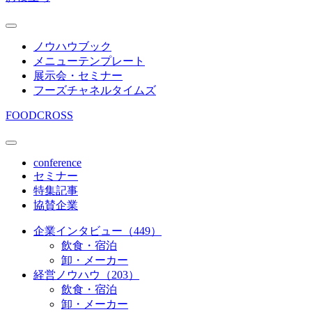
ノウハウブック
メニューテンプレート
展示会・セミナー
フーズチャネルタイムズ
FOODCROSS
conference
セミナー
特集記事
協賛企業
企業インタビュー（449）
飲食・宿泊
卸・メーカー
経営ノウハウ（203）
飲食・宿泊
卸・メーカー