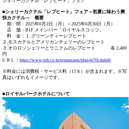
シェリーカクテル「レブヒート」フェア
■シェリーカクテル「レブヒート」フェア～初夏に味わう爽
快カクテル～ 概要
期 間：2025年6月2日（月）～2025年6月30日（月）
店 舗：B1F メインバー「ロイヤルスコッツ」
料 金：１.グリーンティーレブヒート
２.モスカテルとアメリカンチェリーのレブヒート
３.オロロソシェリーとウニクムのレブヒート 各 2,400
円
U R L ：
https://www.rph.co.jp/restaurants/plan/m70c4qln0/
※料金には消費税・サービス料（15％）が含まれます。※写
真はいずれもイメージです。
■ロイヤルパークホテルについて