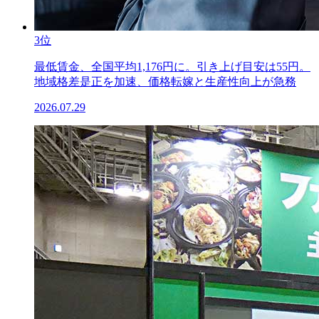
3位
最低賃金、全国平均1,176円に。引き上げ目安は55円。
地域格差是正を加速、価格転嫁と生産性向上が急務
2026.07.29