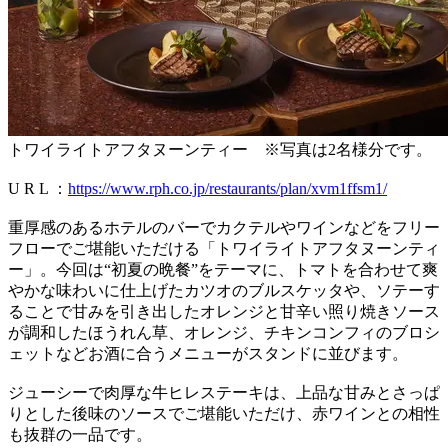
トワイライトアフタヌーンティー ※写真は2名様分です。
U R L ：
https://www.rph.co.jp/restaurants/plan/xvm1ffsm1/
重厚感のあるホテルのバーでカクテルやワインなどをフリー
フローでご堪能いただける「トワイライトアフタヌーンティ
ー」。今回は“初夏の晩餐”をテーマに、トマトを合わせて爽
やかな味わいに仕上げたカツオのブルスケッタや、ソテーす
ることで甘みを引き出したオレンジと甘辛い照り焼きソース
が調和したほうれん草、オレンジ、チキンコンフィのブロシ
ェットなどお酒に合うメニューがスタンドに並びます。
ジューシーで肉厚な牛ヒレステーキは、上品な甘みとさっぱ
りとした後味のソースでご堪能いただけ、赤ワインとの相性
も抜群の一品です。