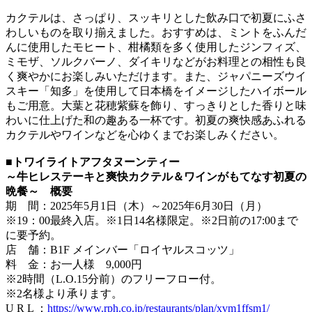
カクテルは、さっぱり、スッキリとした飲み口で初夏にふさ
わしいものを取り揃えました。おすすめは、ミントをふんだ
んに使用したモヒート、柑橘類を多く使用したジンフィズ、
ミモザ、ソルクバーノ、ダイキリなどがお料理との相性も良
く爽やかにお楽しみいただけます。また、ジャパニーズウイ
スキー「知多」を使用して日本橋をイメージしたハイボール
もご用意。大葉と花穂紫蘇を飾り、すっきりとした香りと味
わいに仕上げた和の趣ある一杯です。初夏の爽快感あふれる
カクテルやワインなどを心ゆくまでお楽しみください。
■トワイライトアフタヌーンティー
～牛ヒレステーキと爽快カクテル＆ワインがもてなす初夏の
晩餐～ 概要
期 間：2025年5月1日（木）～2025年6月30日（月）
※19：00最終入店。※1日14名様限定。※2日前の17:00まで
に要予約。
店 舗：B1F メインバー「ロイヤルスコッツ」
料 金：お一人様 9,000円
※2時間（L.O.15分前）のフリーフロー付。
※2名様より承ります。
U R L ：
https://www.rph.co.jp/restaurants/plan/xvm1ffsm1/