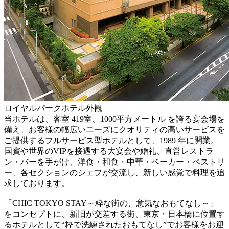
ロイヤルパークホテル外観
当ホテルは、客室 419室、1000平方メートル を誇る宴会場を
備え、お客様の幅広いニーズにクオリティの高いサービスを
ご提供するフルサービス型ホテルとして、1989 年に開業。
国賓や世界のVIPを接遇する大宴会や婚礼、直営レストラ
ン・バーを手がけ、洋食・和食・中華・ベーカー・ペストリ
ー、各セクションのシェフが交流し、新しい感覚で料理を追
求しております。
「CHIC TOKYO STAY～粋な街の、意気なおもてなし～」
をコンセプトに、新旧が交差する街、東京・日本橋に位置す
るホテルとして“粋で洗練されたおもてなし”でお客様をお迎