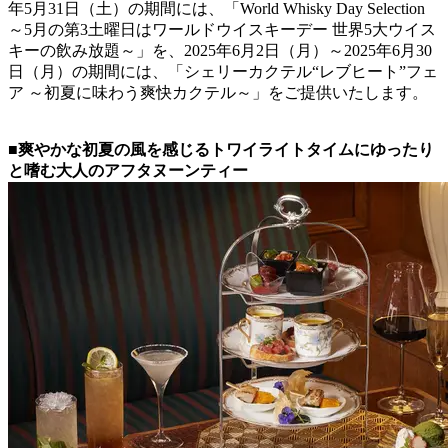
年5月31日（土）の期間には、「World Whisky Day Selection
～5月の第3土曜日はワールドウイスキーデー 世界5大ウイス
キーの飲み放題～」を、2025年6月2日（月）～2025年6月30
日（月）の期間には、「シェリーカクテル“レブヒート”フェ
ア ～初夏に味わう爽快カクテル～」をご提供いたします。
■爽やかな初夏の風を感じるトワイライトタイムにゆったり
と嗜む大人のアフタヌーンティー