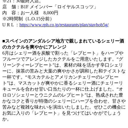
※21：30最終入店。
店 舗：B1F メインバー「ロイヤルスコッツ」
内 容：お一人様 8,000円
※2時間制（L.O.15分前）
U R L ：
https://www.rph.co.jp/restaurants/plan/stavhob5g/
■スペインのアンダルシア地方で親しまれているシェリー酒
のカクテルを爽やかにアレンジ
6月はシェリー酒を炭酸で割った「レブヒート」をハーブや
フルーツでアレンジしたカクテルをご用意いたします。“グ
リーンティーレブヒート”は、素材の味を活かす辛口シェリ
ーに、抹茶の苦みと大葉の爽やかさが調和した和テイストな
一杯です。“モスカテルとアメリカンチェリーのレブヒー
ト”は、マスカットが爽やかに香るシェリー酒にチェリーリ
キュールを合わせ甘い口当たりの一杯に仕上げました。“オ
ロロソシェリーとウニクムのレブヒート”は、熟成された豊
かなコクと香りが特徴のシェリーにハーブを合わせ、甘さや
苦みなど複雑な味わいを演出いたしました。ぜひこの機会に
お気に入りの「レブヒート」を見つけてはいかがでしょう
か。