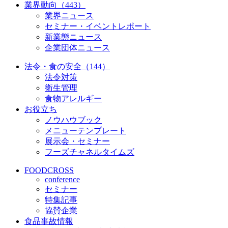
業界動向（443）
業界ニュース
セミナー・イベントレポート
新業態ニュース
企業団体ニュース
法令・食の安全（144）
法令対策
衛生管理
食物アレルギー
お役立ち
ノウハウブック
メニューテンプレート
展示会・セミナー
フーズチャネルタイムズ
FOODCROSS
conference
セミナー
特集記事
協賛企業
食品事故情報