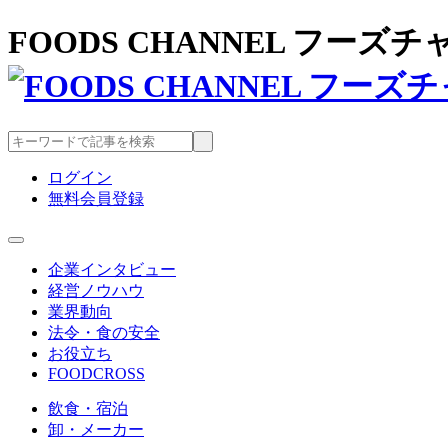
FOODS CHANNEL フー
ログイン
無料会員登録
企業インタビュー
経営ノウハウ
業界動向
法令・食の安全
お役立ち
FOODCROSS
飲食・宿泊
卸・メーカー