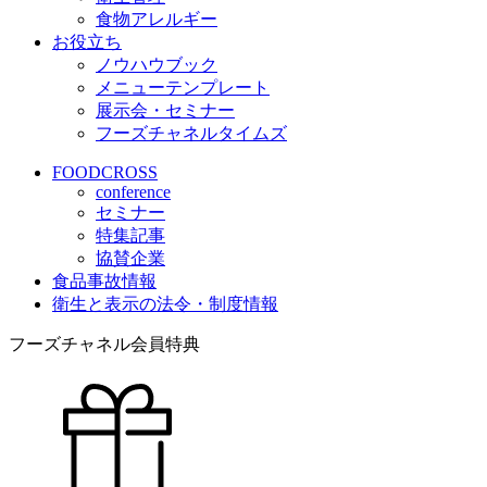
食物アレルギー
お役立ち
ノウハウブック
メニューテンプレート
展示会・セミナー
フーズチャネルタイムズ
FOODCROSS
conference
セミナー
特集記事
協賛企業
食品事故情報
衛生と表示の法令・制度情報
フーズチャネル会員特典