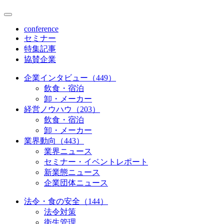
conference
セミナー
特集記事
協賛企業
企業インタビュー（449）
飲食・宿泊
卸・メーカー
経営ノウハウ（203）
飲食・宿泊
卸・メーカー
業界動向（443）
業界ニュース
セミナー・イベントレポート
新業態ニュース
企業団体ニュース
法令・食の安全（144）
法令対策
衛生管理