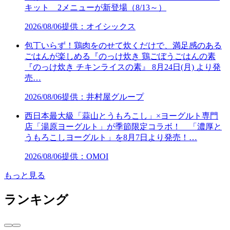
キット 2メニューが新登場（8/13～）
2026/08/06
提供：オイシックス
包丁いらず！鶏肉をのせて炊くだけで、満足感のある
ごはんが楽しめる『のっけ炊き 鶏ごぼうごはんの素
『のっけ炊き チキンライスの素』 8月24日(月) より発
売…
2026/08/06
提供：井村屋グループ
西日本最大級「蒜山とうもろこし」×ヨーグルト専門
店「湯原ヨーグルト」が季節限定コラボ！ 「濃厚と
うもろこしヨーグルト」を8月7日より発売！…
2026/08/06
提供：OMOI
もっと見る
ランキング