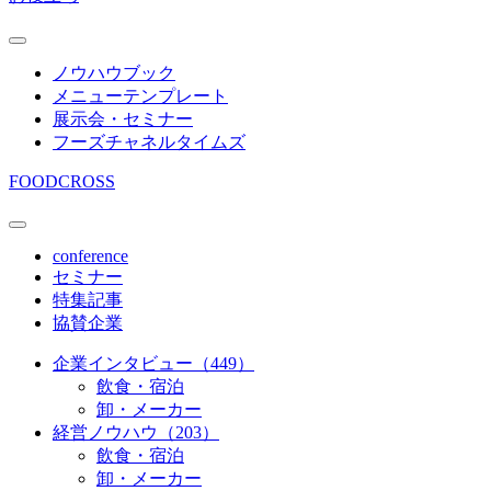
ノウハウブック
メニューテンプレート
展示会・セミナー
フーズチャネルタイムズ
FOODCROSS
conference
セミナー
特集記事
協賛企業
企業インタビュー（449）
飲食・宿泊
卸・メーカー
経営ノウハウ（203）
飲食・宿泊
卸・メーカー