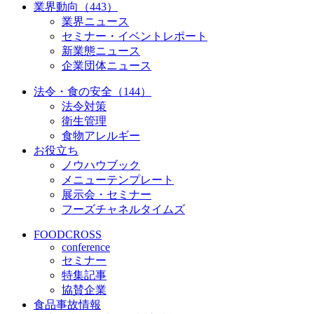
業界動向（443）
業界ニュース
セミナー・イベントレポート
新業態ニュース
企業団体ニュース
法令・食の安全（144）
法令対策
衛生管理
食物アレルギー
お役立ち
ノウハウブック
メニューテンプレート
展示会・セミナー
フーズチャネルタイムズ
FOODCROSS
conference
セミナー
特集記事
協賛企業
食品事故情報