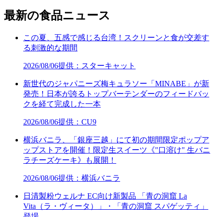
最新の食品ニュース
この夏、五感で感じる台湾！スクリーンと食が交差す
る刺激的な期間
2026/08/06
提供：スターキャット
新世代のジャパニーズ梅キュラソー「MINABE」が新
発売！日本が誇るトップバーテンダーのフィードバッ
クを経て完成した一本
2026/08/06
提供：CU9
横浜バニラ、「銀座三越」にて初の期間限定ポップア
ップストアを開催！限定生スイーツ《"口溶け" 生バニ
ラチーズケーキ》も展開！
2026/08/06
提供：横浜バニラ
日清製粉ウェルナ EC向け新製品 「青の洞窟 La
Vita（ラ・ヴィータ）」・「青の洞窟 スパゲッティ」
登場