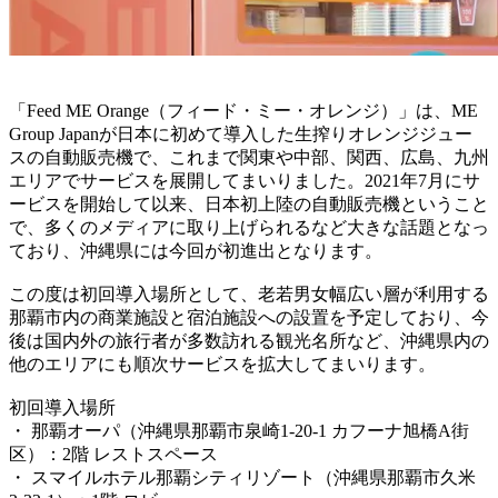
「Feed ME Orange（フィード・ミー・オレンジ）」は、ME
Group Japanが日本に初めて導入した生搾りオレンジジュー
スの自動販売機で、これまで関東や中部、関西、広島、九州
エリアでサービスを展開してまいりました。2021年7月にサ
ービスを開始して以来、日本初上陸の自動販売機ということ
で、多くのメディアに取り上げられるなど大きな話題となっ
ており、沖縄県には今回が初進出となります。
この度は初回導入場所として、老若男女幅広い層が利用する
那覇市内の商業施設と宿泊施設への設置を予定しており、今
後は国内外の旅行者が多数訪れる観光名所など、沖縄県内の
他のエリアにも順次サービスを拡大してまいります。
初回導入場所
・ 那覇オーパ（沖縄県那覇市泉崎1-20-1 カフーナ旭橋A街
区）：2階 レストスペース
・ スマイルホテル那覇シティリゾート（沖縄県那覇市久米