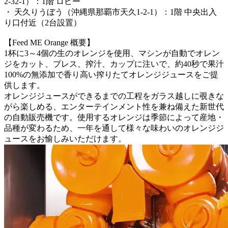
2-32-1）：1階 ロビー
・ 天久りうぼう（沖縄県那覇市天久1-2-1）：1階 中央出入
り口付近（2台設置）
【Feed ME Orange 概要】
1杯に3～4個の生のオレンジを使用、マシンが自動でオレン
ジをカット、プレス、搾汁、カップに注いで、約40秒で果汁
100%の無添加で香り高い搾りたてオレンジジュースをご提
供します。
オレンジジュースができるまでの工程をガラス越しに覗きな
がら楽しめる、エンターテインメント性を兼ね備えた新世代
の自動販売機です。使用するオレンジは季節によって産地・
品種が変わるため、一年を通して様々な味わいのオレンジジ
ュースをお愉しみいただけます。