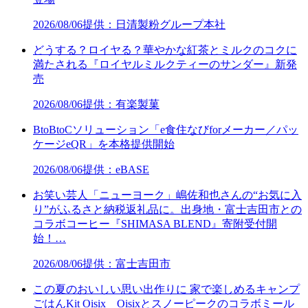
2026/08/06
提供：日清製粉グループ本社
どうする？ロイヤる？華やかな紅茶とミルクのコクに
満たされる『ロイヤルミルクティーのサンダー』新発
売
2026/08/06
提供：有楽製菓
BtoBtoCソリューション「e食住なびforメーカー／パッ
ケージeQR」を本格提供開始
2026/08/06
提供：eBASE
お笑い芸人「ニューヨーク」嶋佐和也さんの“お気に入
り”がふるさと納税返礼品に。出身地・富士吉田市との
コラボコーヒー『SHIMASA BLEND』寄附受付開
始！…
2026/08/06
提供：富士吉田市
この夏のおいしい思い出作りに 家で楽しめるキャンプ
ごはんKit Oisix Oisixとスノーピークのコラボミール