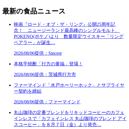
最新の食品ニュース
映画『ロード・オブ・ザ・リング』公開25周年記
念！ ニュージーランド最高峰のシングルモルト、
POKENO(ポケノ)より 数量限定ウイスキー「リング
ベアラー」が誕生…
2026/08/06
提供：Sincere
本格芋焼酎「行方の黄福」登場！
2026/08/06
提供：茨城県行方市
ファーマインド「水戸ホーリーホック」とサプライヤ
ー契約を締結
2026/08/06
提供：ファーマインド
丸山珈琲の定番ブレンドをリキッドコーヒーのカフェ
インレスで「カフェインレス 丸山珈琲のブレンド アイ
スコーヒー」を８月７日（金）より発売…