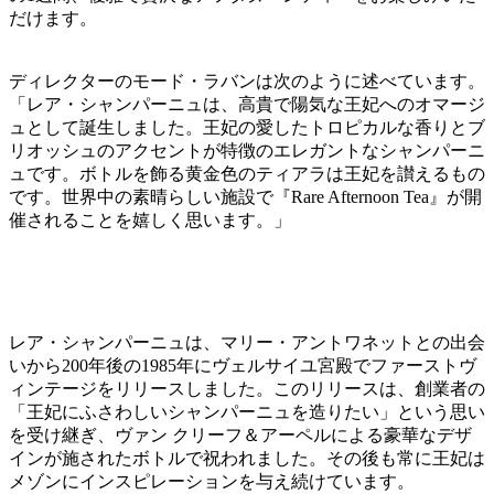
だけます。
ディレクターのモード・ラバンは次のように述べています。
「レア・シャンパーニュは、高貴で陽気な王妃へのオマージ
ュとして誕生しました。王妃の愛したトロピカルな香りとブ
リオッシュのアクセントが特徴のエレガントなシャンパーニ
ュです。ボトルを飾る黄金色のティアラは王妃を讃えるもの
です。世界中の素晴らしい施設で『Rare Afternoon Tea』が開
催されることを嬉しく思います。」
レア・シャンパーニュは、マリー・アントワネットとの出会
いから200年後の1985年にヴェルサイユ宮殿でファーストヴ
ィンテージをリリースしました。このリリースは、創業者の
「王妃にふさわしいシャンパーニュを造りたい」という思い
を受け継ぎ、ヴァン クリーフ＆アーペルによる豪華なデザ
インが施されたボトルで祝われました。その後も常に王妃は
メゾンにインスピレーションを与え続けています。