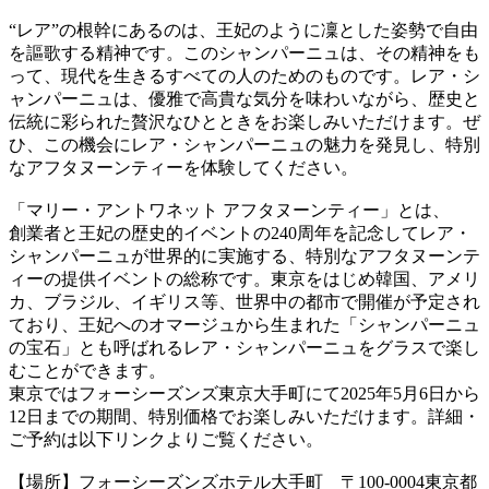
“レア”の根幹にあるのは、王妃のように凜とした姿勢で自由
を謳歌する精神です。このシャンパーニュは、その精神をも
って、現代を生きるすべての人のためのものです。レア・シ
ャンパーニュは、優雅で高貴な気分を味わいながら、歴史と
伝統に彩られた贅沢なひとときをお楽しみいただけます。ぜ
ひ、この機会にレア・シャンパーニュの魅力を発見し、特別
なアフタヌーンティーを体験してください。
「マリー・アントワネット アフタヌーンティー」とは、
創業者と王妃の歴史的イベントの240周年を記念してレア・
シャンパーニュが世界的に実施する、特別なアフタヌーンテ
ィーの提供イベントの総称です。東京をはじめ韓国、アメリ
カ、ブラジル、イギリス等、世界中の都市で開催が予定され
ており、王妃へのオマージュから生まれた「シャンパーニュ
の宝石」とも呼ばれるレア・シャンパーニュをグラスで楽し
むことができます。
東京ではフォーシーズンズ東京大手町にて2025年5月6日から
12日までの期間、特別価格でお楽しみいただけます。詳細・
ご予約は以下リンクよりご覧ください。
【場所】フォーシーズンズホテル大手町 〒100-0004東京都