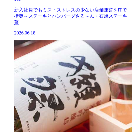
新入社員でもミス・ストレスの少ない店舗運営をITで
構築～ステーキとハンバーグさる～ん・石焼ステーキ
贅
2026.06.18