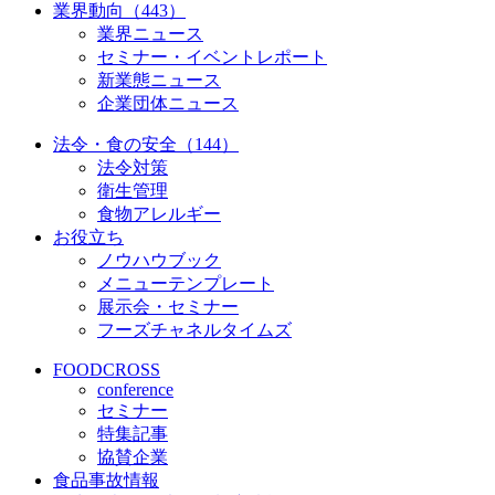
業界動向（443）
業界ニュース
セミナー・イベントレポート
新業態ニュース
企業団体ニュース
法令・食の安全（144）
法令対策
衛生管理
食物アレルギー
お役立ち
ノウハウブック
メニューテンプレート
展示会・セミナー
フーズチャネルタイムズ
FOODCROSS
conference
セミナー
特集記事
協賛企業
食品事故情報