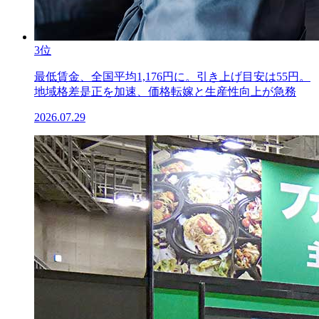
3位
最低賃金、全国平均1,176円に。引き上げ目安は55円。
地域格差是正を加速、価格転嫁と生産性向上が急務
2026.07.29