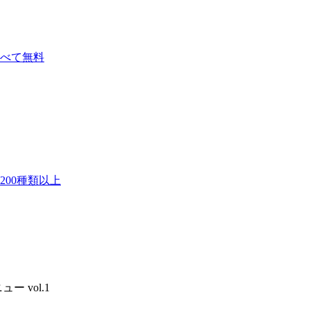
べて無料
00種類以上
 vol.1