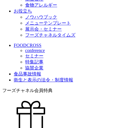
食物アレルギー
お役立ち
ノウハウブック
メニューテンプレート
展示会・セミナー
フーズチャネルタイムズ
FOODCROSS
conference
セミナー
特集記事
協賛企業
食品事故情報
衛生と表示の法令・制度情報
フーズチャネル会員特典