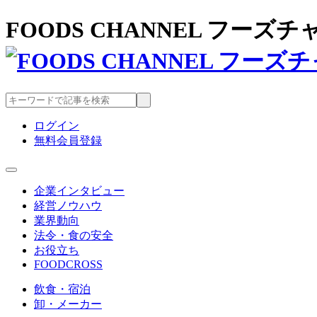
FOODS CHANNEL フー
ログイン
無料会員登録
企業インタビュー
経営ノウハウ
業界動向
法令・食の安全
お役立ち
FOODCROSS
飲食・宿泊
卸・メーカー