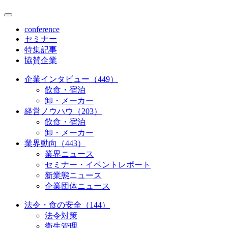
conference
セミナー
特集記事
協賛企業
企業インタビュー（449）
飲食・宿泊
卸・メーカー
経営ノウハウ（203）
飲食・宿泊
卸・メーカー
業界動向（443）
業界ニュース
セミナー・イベントレポート
新業態ニュース
企業団体ニュース
法令・食の安全（144）
法令対策
衛生管理