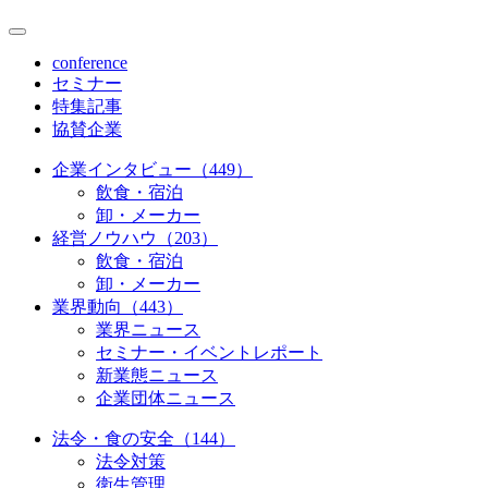
conference
セミナー
特集記事
協賛企業
企業インタビュー（449）
飲食・宿泊
卸・メーカー
経営ノウハウ（203）
飲食・宿泊
卸・メーカー
業界動向（443）
業界ニュース
セミナー・イベントレポート
新業態ニュース
企業団体ニュース
法令・食の安全（144）
法令対策
衛生管理