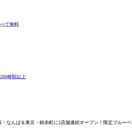
べて無料
00種類以上
ープが大阪・なんば＆東京・錦糸町に2店舗連続オープン！限定ブル