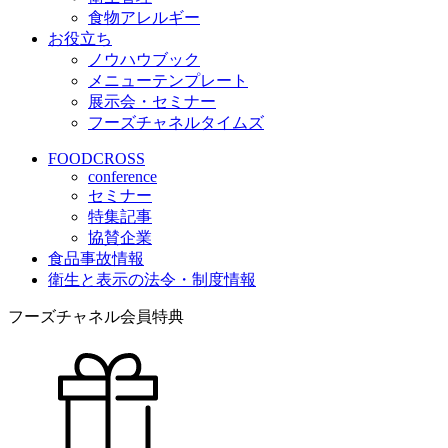
食物アレルギー
お役立ち
ノウハウブック
メニューテンプレート
展示会・セミナー
フーズチャネルタイムズ
FOODCROSS
conference
セミナー
特集記事
協賛企業
食品事故情報
衛生と表示の法令・制度情報
フーズチャネル会員特典