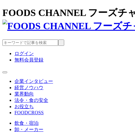
FOODS CHANNEL フー
ログイン
無料会員登録
企業インタビュー
経営ノウハウ
業界動向
法令・食の安全
お役立ち
FOODCROSS
飲食・宿泊
卸・メーカー