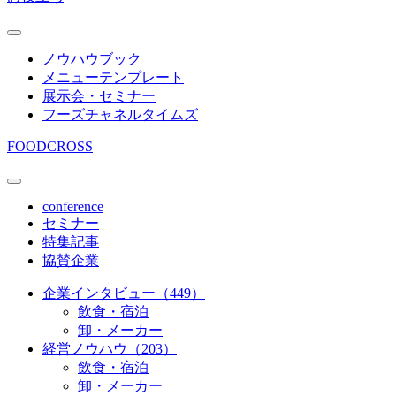
ノウハウブック
メニューテンプレート
展示会・セミナー
フーズチャネルタイムズ
FOODCROSS
conference
セミナー
特集記事
協賛企業
企業インタビュー（449）
飲食・宿泊
卸・メーカー
経営ノウハウ（203）
飲食・宿泊
卸・メーカー