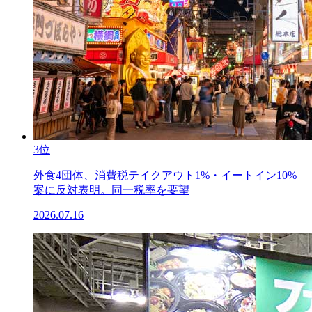
3位
外食4団体、消費税テイクアウト1%・イートイン10%
案に反対表明。同一税率を要望
2026.07.16