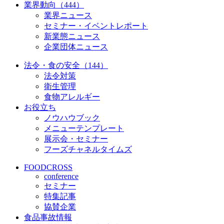
業界動向（444）
業界ニュース
セミナー・イベントレポート
新業態ニュース
企業団体ニュース
法令・食の安全（144）
法令対策
衛生管理
食物アレルギー
お役立ち
ノウハウブック
メニューテンプレート
展示会・セミナー
フーズチャネルタイムズ
FOODCROSS
conference
セミナー
特集記事
協賛企業
食品事故情報