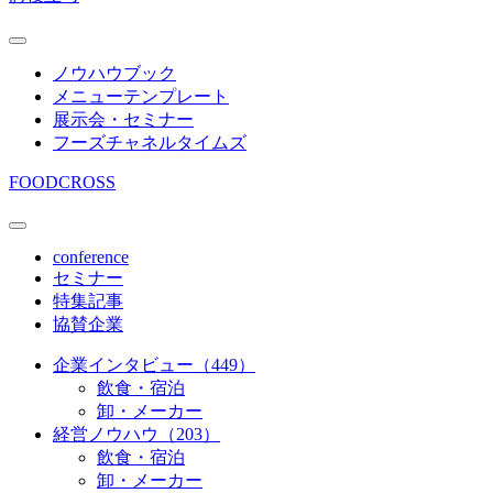
ノウハウブック
メニューテンプレート
展示会・セミナー
フーズチャネルタイムズ
FOODCROSS
conference
セミナー
特集記事
協賛企業
企業インタビュー（449）
飲食・宿泊
卸・メーカー
経営ノウハウ（203）
飲食・宿泊
卸・メーカー