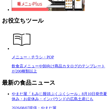
お役立ちツール
メニュー・チラシ・POP
飲食店メニューや卸向け商品カタログのテンプレート
が200種類以上
最新の食品ニュース
やまだ屋「もみじ饅頭ぷくぷくシール」8月10日発売夏
休み・お盆休み・インバウンドの広島土産にも
2026/08/07
提供：やまだ屋