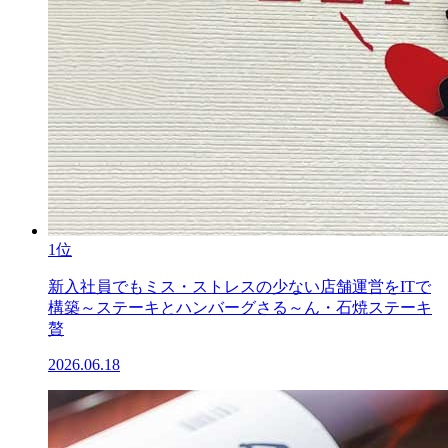
1位
新入社員でもミス・ストレスの少ない店舗運営をITで
構築～ステーキとハンバーグさる～ん・石焼ステーキ
贅
2026.06.18