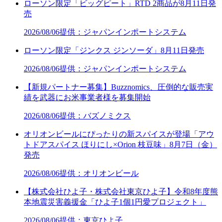
ローソン限定「ビッグピート」RTD 2商品が8月11日発
売
2026/08/06
提供：ジャパンインポートシステム
ローソン限定「ジンクス ジンソーダ」8月11日発売
2026/08/06
提供：ジャパンインポートシステム
【新規パートナー募集】Buzznomics、圧倒的な販売実
績を武器にお米事業者様を募集開始
2026/08/06
提供：バズノミクス
オリオンビールにぴったりの新スパイスが登場「アウ
トドアスパイス ほりにし×Orion 枝豆味」8月7日（金）
発売
2026/08/06
提供：オリオンビール
【株式会社ひよ子・株式会社東京ひよ子】令和8年度熊
本地震災害義援金「ひよ子1個1円愛プロジェクト」
2026/08/06
提供：東京ひよ子