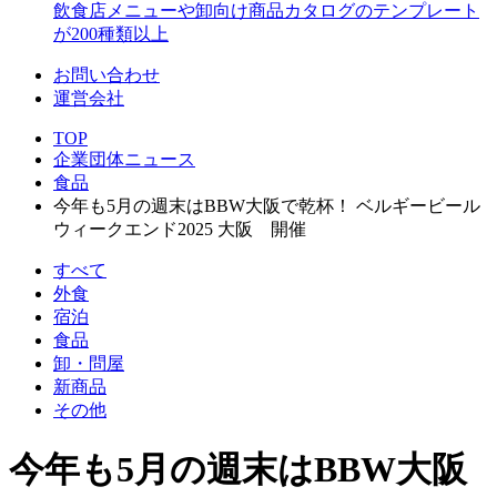
飲食店メニューや卸向け商品カタログのテンプレート
が200種類以上
お問い合わせ
運営会社
TOP
企業団体ニュース
食品
今年も5月の週末はBBW大阪で乾杯！ ベルギービール
ウィークエンド2025 大阪 開催
すべて
外食
宿泊
食品
卸・問屋
新商品
その他
今年も5月の週末はBBW大阪