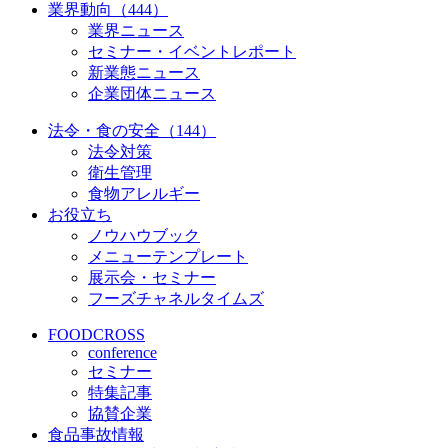
業界動向（444）
業界ニュース
セミナー・イベントレポート
新業態ニュース
企業団体ニュース
法令・食の安全（144）
法令対策
衛生管理
食物アレルギー
お役立ち
ノウハウブック
メニューテンプレート
展示会・セミナー
フーズチャネルタイムズ
FOODCROSS
conference
セミナー
特集記事
協賛企業
食品事故情報