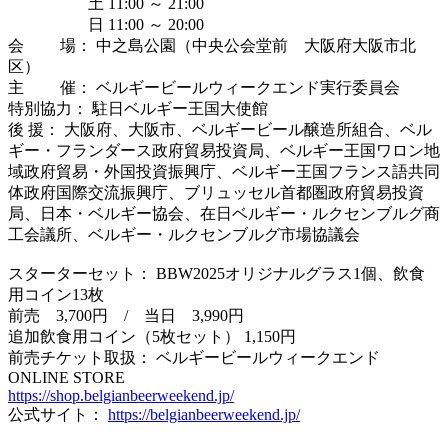
土 11:00 ～ 21:00
日 11:00 ～ 20:00
会 場： 中之島公園（中央公会堂前 大阪府大阪市北
区）
主 催： ベルギービールウィークエンド実行委員会
特別協力： 駐日ベルギー王国大使館
後 援： 大阪府、大阪市、ベルギービール醸造所組合、ベル
ギー・フランダース政府貿易投資局、ベルギー王国ワロン地
域政府貿易・外国投資振興庁、ベルギー王国フランス語共同
体政府国際交流振興庁、ブリュッセル首都圏政府貿易投資
局、日本・ベルギー協会、在日ベルギー・ルクセンブルグ商
工会議所、ベルギー・ルクセンブルグ市場協議会
スターターセット： BBW2025オリジナルグラス1個、飲食
用コイン13枚
前売 3,700円 / 当日 3,990円
追加飲食用コイン（5枚セット） 1,150円
前売チケット取扱： ベルギービールウィークエンド
ONLINE STORE
https://shop.belgianbeerweekend.jp/
公式サイト：
https://belgianbeerweekend.jp/