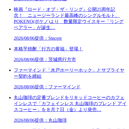
映画『ロード・オブ・ザ・リング』公開25周年記
念！ ニュージーランド最高峰のシングルモルト、
POKENO(ポケノ)より 数量限定ウイスキー「リング
ベアラー」が誕生…
2026/08/06
提供：Sincere
本格芋焼酎「行方の黄福」登場！
2026/08/06
提供：茨城県行方市
ファーマインド「水戸ホーリーホック」とサプライヤ
ー契約を締結
2026/08/06
提供：ファーマインド
丸山珈琲の定番ブレンドをリキッドコーヒーのカフェ
インレスで「カフェインレス 丸山珈琲のブレンド アイ
スコーヒー」を８月７日（金）より発売…
2026/08/06
提供：丸山珈琲