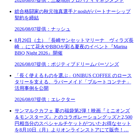
2026/08/07
提供：三菱地所プロパティマネジメント
総合格闘家の秋元強真選手とnoshがパートナーシップ
契約を締結
2026/08/07
提供：ナッシュ
8月29日（土）「長崎サンセットマリーナ ヴィラズ長
崎 」にて花火やBBQが彩る夏夜のイベント『Marina
BBQ Night 2026』開催
2026/08/07
提供：ポジティブドリームパーソンズ
「長く使えるものを選ぶ」ONIBUS COFFEE のロース
タリーを支える、ラバーメイド「ブルートコンテナ」
活用事例を公開
2026/08/07
提供：エレクター
サンマルクカフェ 夏の福袋第2弾！映画『ミニオンズ
＆モンスターズ』とのコラボレーショングッズと2,500
円相当分のスペシャルチケットがついたお得なセット
を8月10日（月）よりオンラインストアにて販売！…