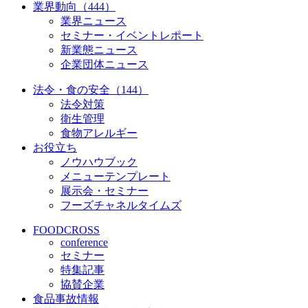
業界動向（444）
業界ニュース
セミナー・イベントレポート
新業態ニュース
企業団体ニュース
法令・食の安全（144）
法令対策
衛生管理
食物アレルギー
お役立ち
ノウハウブック
メニューテンプレート
展示会・セミナー
フーズチャネルタイムズ
FOODCROSS
conference
セミナー
特集記事
協賛企業
食品事故情報