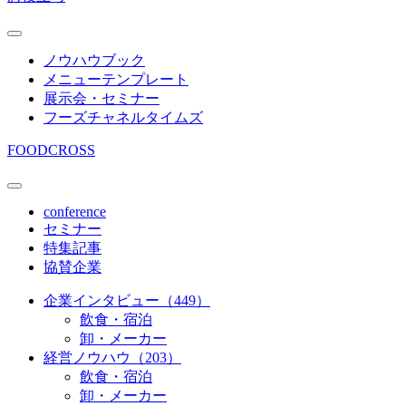
ノウハウブック
メニューテンプレート
展示会・セミナー
フーズチャネルタイムズ
FOODCROSS
conference
セミナー
特集記事
協賛企業
企業インタビュー（449）
飲食・宿泊
卸・メーカー
経営ノウハウ（203）
飲食・宿泊
卸・メーカー