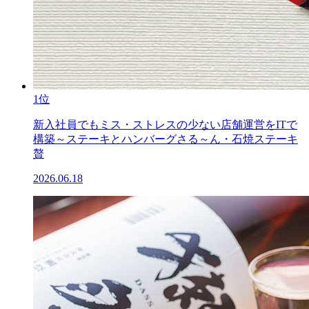
1位
新入社員でもミス・ストレスの少ない店舗運営をITで
構築～ステーキとハンバーグさる～ん・石焼ステーキ
贅
2026.06.18