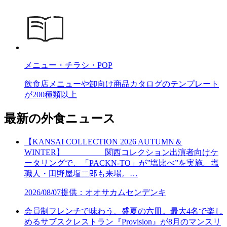
メニュー・チラシ・POP
飲食店メニューや卸向け商品カタログのテンプレート
が200種類以上
最新の外食ニュース
【KANSAI COLLECTION 2026 AUTUMN＆
WINTER】 関西コレクション出演者向けケ
ータリングで、「PACKN-TO」が”塩比べ”を実施。塩
職人・田野屋塩二郎も来場。…
2026/08/07
提供：オオサカムセンデンキ
会員制フレンチで味わう、盛夏の六皿。最大4名で楽し
めるサブスクレストラン『Provision』が8月のマンスリ