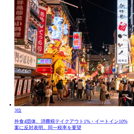
3位
外食4団体、消費税テイクアウト1%・イートイン10%
案に反対表明。同一税率を要望