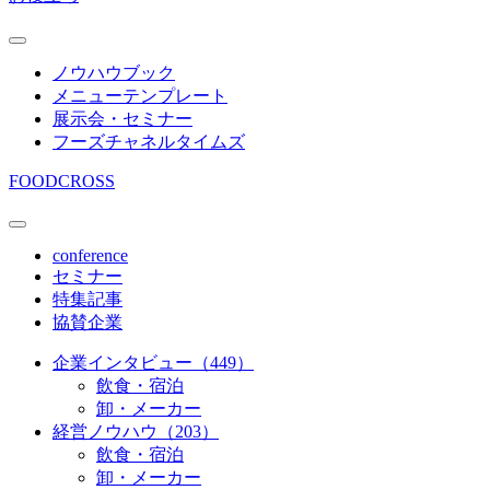
ノウハウブック
メニューテンプレート
展示会・セミナー
フーズチャネルタイムズ
FOODCROSS
conference
セミナー
特集記事
協賛企業
企業インタビュー（449）
飲食・宿泊
卸・メーカー
経営ノウハウ（203）
飲食・宿泊
卸・メーカー