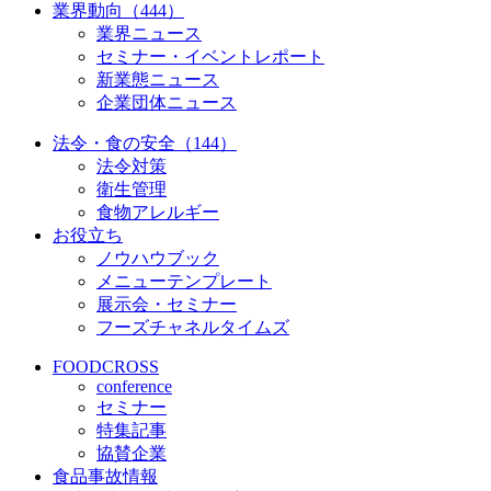
業界動向（444）
業界ニュース
セミナー・イベントレポート
新業態ニュース
企業団体ニュース
法令・食の安全（144）
法令対策
衛生管理
食物アレルギー
お役立ち
ノウハウブック
メニューテンプレート
展示会・セミナー
フーズチャネルタイムズ
FOODCROSS
conference
セミナー
特集記事
協賛企業
食品事故情報