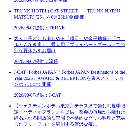
2026/08/07
提供：日本空輸
TRUNK(HOTEL) CAT STREET、「TRUNK NATSU
MATSURI ’26」を8月28日(金)開催
2026/08/07
提供：TRUNK
大人も子どもも楽しめる「縁日」や金平糖輝く「ウェ
ルカムかき氷」、愛犬用「プライベートプール」で特
別な夏休みをお届け
2026/08/07
提供：流通
J-CAT×Forbes JAPAN「Forbes JAPAN Destinations of the
Year 2026」AWARD & RECEPTIONを東京ステーショ
ンホテルにて開催
2026/08/07
提供：J-CAT
【ウェスティンホテル東京】テラス席で楽しむ夏季限
定『パティオプラン』を提供 都会の喧騒から離れた
緑あふれる開放的な空間で本格的なグリル料理と充実
したフリーフローを堪能する贅沢な夜…