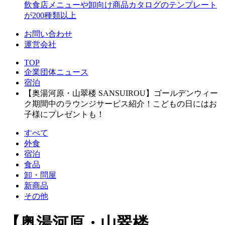
飲食店メニューや卸向け商品カタログのテンプレート
が200種類以上
お問い合わせ
運営会社
TOP
企業団体ニュース
宿泊
【奥湯河原・山翠楼 SANSUIROU】ゴールデンウィー
ク期間中のラウンジサービス紹介！こどもの日にはお
子様にプレゼントも！
すべて
外食
宿泊
食品
卸・問屋
新商品
その他
【奥湯河原・山翠楼