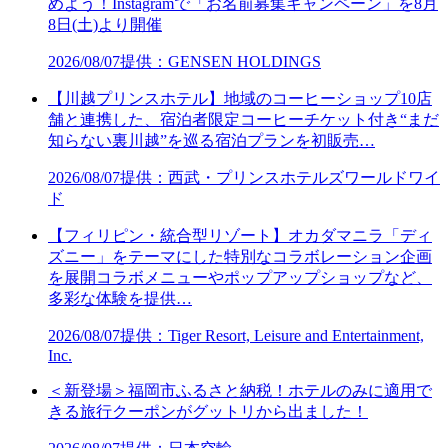
めよう！Instagramで「お名前募集キャンペーン」を8月
8日(土)より開催
2026/08/07
提供：GENSEN HOLDINGS
【川越プリンスホテル】地域のコーヒーショップ10店
舗と連携した、宿泊者限定コーヒーチケット付き“まだ
知らない裏川越”を巡る宿泊プランを初販売…
2026/08/07
提供：西武・プリンスホテルズワールドワイ
ド
【フィリピン・統合型リゾート】オカダマニラ「ディ
ズニー」をテーマにした特別なコラボレーション企画
を展開コラボメニューやポップアップショップなど、
多彩な体験を提供…
2026/08/07
提供：Tiger Resort, Leisure and Entertainment,
Inc.
＜新登場＞福岡市ふるさと納税！ホテルのみに適用で
きる旅行クーポンがグットリから出ました！