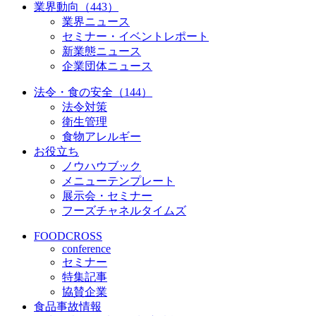
業界動向（443）
業界ニュース
セミナー・イベントレポート
新業態ニュース
企業団体ニュース
法令・食の安全（144）
法令対策
衛生管理
食物アレルギー
お役立ち
ノウハウブック
メニューテンプレート
展示会・セミナー
フーズチャネルタイムズ
FOODCROSS
conference
セミナー
特集記事
協賛企業
食品事故情報