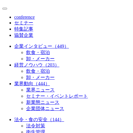
conference
セミナー
特集記事
協賛企業
企業インタビュー（449）
飲食・宿泊
卸・メーカー
経営ノウハウ（203）
飲食・宿泊
卸・メーカー
業界動向（444）
業界ニュース
セミナー・イベントレポート
新業態ニュース
企業団体ニュース
法令・食の安全（144）
法令対策
衛生管理