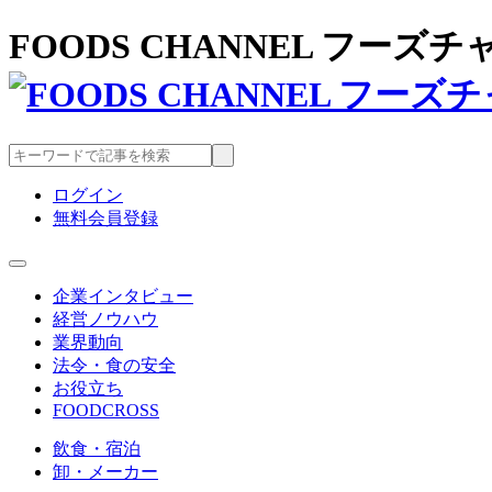
FOODS CHANNEL フー
ログイン
無料会員登録
企業インタビュー
経営ノウハウ
業界動向
法令・食の安全
お役立ち
FOODCROSS
飲食・宿泊
卸・メーカー