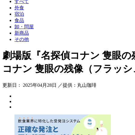
すべて
外食
宿泊
食品
卸・問屋
新商品
その他
劇場版『名探偵コナン 隻眼の
コナン 隻眼の残像（フラッ
更新日： 2025年04月28日 ／提供：丸山珈琲