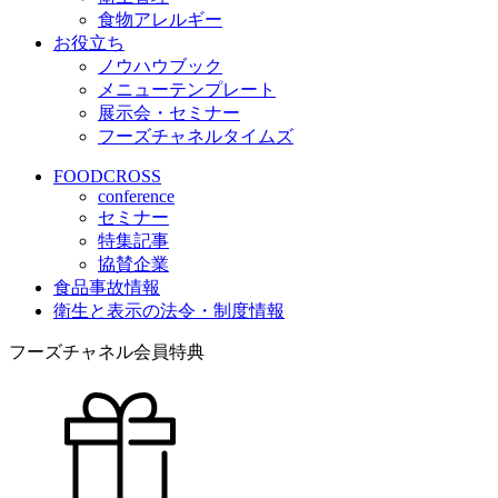
食物アレルギー
お役立ち
ノウハウブック
メニューテンプレート
展示会・セミナー
フーズチャネルタイムズ
FOODCROSS
conference
セミナー
特集記事
協賛企業
食品事故情報
衛生と表示の法令・制度情報
フーズチャネル会員特典