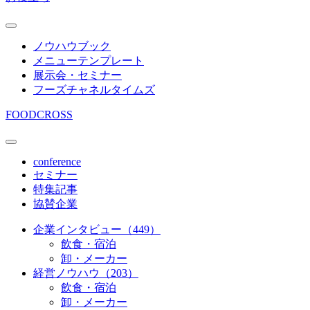
ノウハウブック
メニューテンプレート
展示会・セミナー
フーズチャネルタイムズ
FOODCROSS
conference
セミナー
特集記事
協賛企業
企業インタビュー（449）
飲食・宿泊
卸・メーカー
経営ノウハウ（203）
飲食・宿泊
卸・メーカー