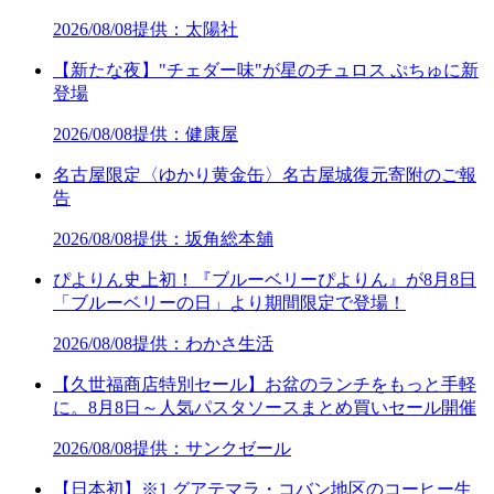
2026/08/08
提供：太陽社
【新たな夜】"チェダー味"が星のチュロス ぷちゅに新
登場
2026/08/08
提供：健康屋
名古屋限定〈ゆかり黄金缶〉名古屋城復元寄附のご報
告
2026/08/08
提供：坂角総本舖
ぴよりん史上初！『ブルーベリーぴよりん』が8月8日
「ブルーベリーの日」より期間限定で登場！
2026/08/08
提供：わかさ生活
【久世福商店特別セール】お盆のランチをもっと手軽
に。8月8日～人気パスタソースまとめ買いセール開催
2026/08/08
提供：サンクゼール
【日本初】※1 グアテマラ・コバン地区のコーヒー生