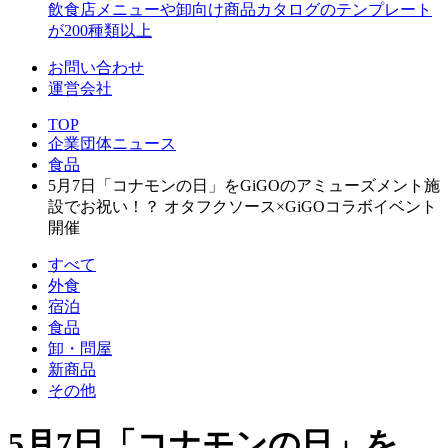
飲食店メニューや卸向け商品カタログのテンプレート
が200種類以上
お問い合わせ
運営会社
TOP
企業団体ニュース
食品
5月7日「コナモンの日」をGiGOのアミューズメント施
設でお祝い！？ オタフクソース×GiGOコラボイベント
開催
すべて
外食
宿泊
食品
卸・問屋
新商品
その他
5月7日「コナモンの日」を