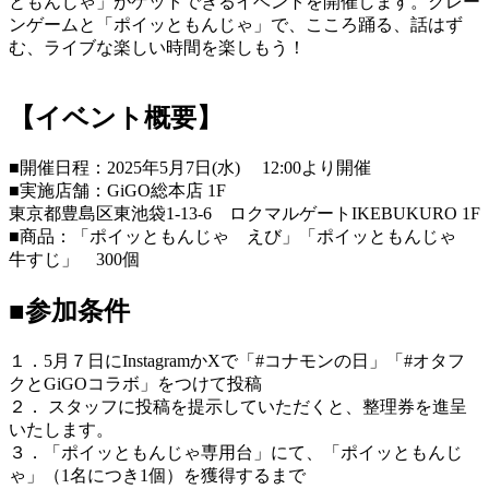
ともんじゃ」がゲットできるイベントを開催します。クレー
ンゲームと「ポイッともんじゃ」で、こころ踊る、話はず
む、ライブな楽しい時間を楽しもう！
【イベント概要】
■開催日程：2025年5月7日(水) 12:00より開催
■実施店舗：GiGO総本店 1F
東京都豊島区東池袋1-13-6 ロクマルゲートIKEBUKURO 1F
■商品：「ポイッともんじゃ えび」「ポイッともんじゃ
牛すじ」 300個
■参加条件
１．5月７日にInstagramかXで「#コナモンの日」「#オタフ
クとGiGOコラボ」をつけて投稿
２． スタッフに投稿を提示していただくと、整理券を進呈
いたします。
３．「ポイッともんじゃ専用台」にて、「ポイッともんじ
ゃ」（1名につき1個）を獲得するまで