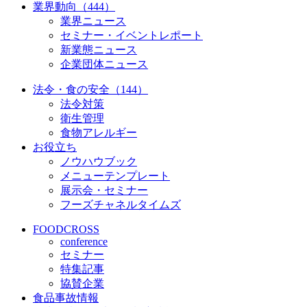
業界動向（444）
業界ニュース
セミナー・イベントレポート
新業態ニュース
企業団体ニュース
法令・食の安全（144）
法令対策
衛生管理
食物アレルギー
お役立ち
ノウハウブック
メニューテンプレート
展示会・セミナー
フーズチャネルタイムズ
FOODCROSS
conference
セミナー
特集記事
協賛企業
食品事故情報