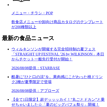
メニュー・チラシ・POP
飲食店メニューや卸向け商品カタログのテンプレート
が200種類以上
最新の食品ニュース
ウィルキンソンが開催する完全招待制の夏フェス
「STRAIGHT UP FESTIVAL ’26 by WILKINSON」本日
からチケット一般先行受付が開始！
2026/08/08
提供：STARBASE
酷暑に"ひと口の涼"を。果肉感にこだわった桃ドリン
ク2種が夏季限定で登場
2026/08/08
提供：アプローズ
【全て1日限定】超デッッッカイ！“丸ごとドカン”と乗
せちゃいました☆「夏のビッグパフェ祭り」開催！