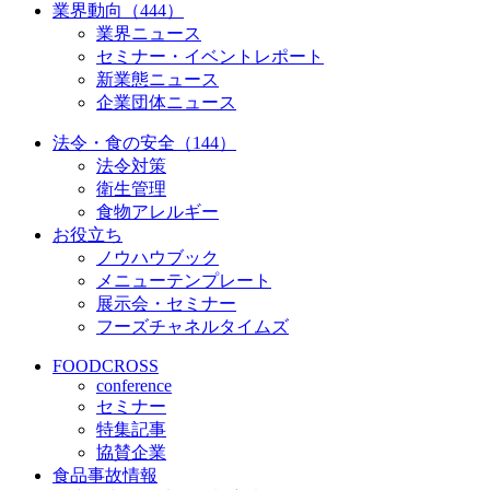
業界動向（444）
業界ニュース
セミナー・イベントレポート
新業態ニュース
企業団体ニュース
法令・食の安全（144）
法令対策
衛生管理
食物アレルギー
お役立ち
ノウハウブック
メニューテンプレート
展示会・セミナー
フーズチャネルタイムズ
FOODCROSS
conference
セミナー
特集記事
協賛企業
食品事故情報