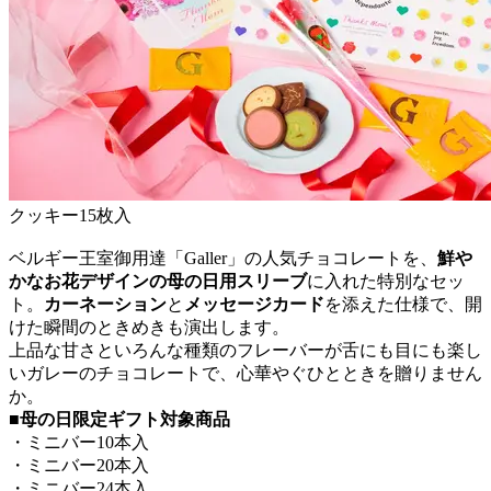
クッキー15枚入
ベルギー王室御用達「Galler」の人気チョコレートを、
鮮や
かなお花デザインの母の日用スリーブ
に入れた特別なセッ
ト。
カーネーション
と
メッセージカード
を添えた仕様で、開
けた瞬間のときめきも演出します。
上品な甘さといろんな種類のフレーバーが舌にも目にも楽し
いガレーのチョコレートで、心華やぐひとときを贈りません
か。
■母の日限定ギフト対象商品
・ミニバー10本入
・ミニバー20本入
・ミニバー24本入