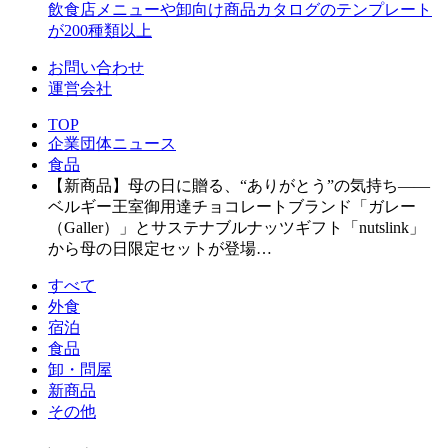
飲食店メニューや卸向け商品カタログのテンプレート
が200種類以上
お問い合わせ
運営会社
TOP
企業団体ニュース
食品
【新商品】母の日に贈る、“ありがとう”の気持ち――
ベルギー王室御用達チョコレートブランド「ガレー
（Galler）」とサステナブルナッツギフト「nutslink」
から母の日限定セットが登場…
すべて
外食
宿泊
食品
卸・問屋
新商品
その他