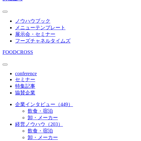
ノウハウブック
メニューテンプレート
展示会・セミナー
フーズチャネルタイムズ
FOODCROSS
conference
セミナー
特集記事
協賛企業
企業インタビュー（449）
飲食・宿泊
卸・メーカー
経営ノウハウ（203）
飲食・宿泊
卸・メーカー