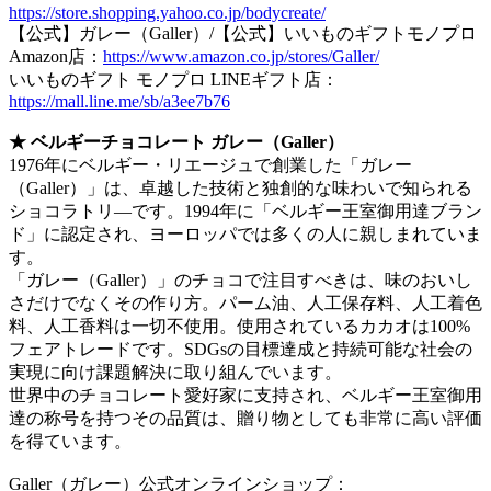
https://store.shopping.yahoo.co.jp/bodycreate/
【公式】ガレー（Galler）/【公式】いいものギフトモノプロ
Amazon店：
https://www.amazon.co.jp/stores/Galler/
いいものギフト モノプロ LINEギフト店：
https://mall.line.me/sb/a3ee7b76
★ ベルギーチョコレート ガレー（Galler）
1976年にベルギー・リエージュで創業した「ガレー
（Galler）」は、卓越した技術と独創的な味わいで知られる
ショコラトリ―です。1994年に「ベルギー王室御用達ブラン
ド」に認定され、ヨーロッパでは多くの人に親しまれていま
す。
「ガレー（Galler）」のチョコで注目すべきは、味のおいし
さだけでなくその作り方。パーム油、人工保存料、人工着色
料、人工香料は一切不使用。使用されているカカオは100%
フェアトレードです。SDGsの目標達成と持続可能な社会の
実現に向け課題解決に取り組んでいます。
世界中のチョコレート愛好家に支持され、ベルギー王室御用
達の称号を持つその品質は、贈り物としても非常に高い評価
を得ています。
Galler（ガレー）公式オンラインショップ：