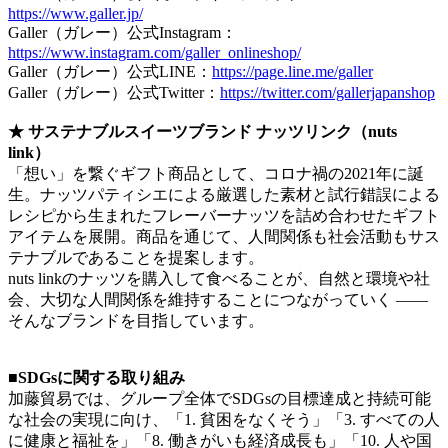
https://www.galler.jp/
Galler（ガレー）公式Instagram：
https://www.instagram.com/galler_onlineshop/
Galler（ガレー）公式LINE：
https://page.line.me/galler
Galler（ガレー）公式Twitter：
https://twitter.com/gallerjapanshop
★ サステナブルスイーツブランド ナッツリンク（nuts
link）
「想い」を繋ぐギフト商品として、コロナ禍の2021年に誕
生。ナッツパティシエによる厳選した素材と試行錯誤による
レシピから生まれたフレーバーナッツを詰め合わせたギフト
アイテムを展開。商品を通じて、人間関係も社会活動もサス
テナブルであることを提案します。
nuts linkのナッツを購入して食べることが、自然と環境や社
会、大切な人間関係を維持することにつながっていく ――
そんなブランドを目指しています。
■SDGsに関する取り組み
加藤貿易では、グループ全体でSDGsの目標達成と持続可能
な社会の実現に向け、「1. 貧困をなくそう」「3. すべての人
に健康と福祉を」「8. 働きがいも経済成長も」「10. 人や国