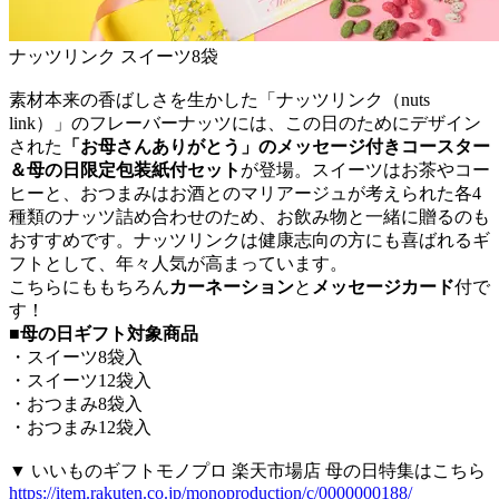
ナッツリンク スイーツ8袋
素材本来の香ばしさを生かした「ナッツリンク（nuts
link）」のフレーバーナッツには、この日のためにデザイン
された
「お母さんありがとう」のメッセージ付きコースター
＆母の日限定包装紙付セット
が登場。スイーツはお茶やコー
ヒーと、おつまみはお酒とのマリアージュが考えられた各4
種類のナッツ詰め合わせのため、お飲み物と一緒に贈るのも
おすすめです。ナッツリンクは健康志向の方にも喜ばれるギ
フトとして、年々人気が高まっています。
こちらにももちろん
カーネーション
と
メッセージカード
付で
す！
■母の日ギフト対象商品
・スイーツ8袋入
・スイーツ12袋入
・おつまみ8袋入
・おつまみ12袋入
▼ いいものギフトモノプロ 楽天市場店 母の日特集はこちら
https://item.rakuten.co.jp/monoproduction/c/0000000188/