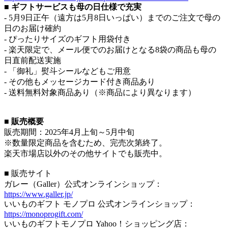
■ ギフトサービスも母の日仕様で充実
- 5月9日正午（遠方は5月8日いっぱい）までのご注文で母の
日のお届け確約
- ぴったりサイズのギフト用袋付き
- 楽天限定で、メール便でのお届けとなる8袋の商品も母の
日直前配送実施
- 「御礼」熨斗シールなどもご用意
- その他もメッセージカード付き商品あり
- 送料無料対象商品あり（※商品により異なります）
■ 販売概要
販売期間：2025年4月上旬～5月中旬
※数量限定商品を含むため、完売次第終了。
楽天市場店以外のその他サイトでも販売中。
■ 販売サイト
ガレー（Galler）公式オンラインショップ：
https://www.galler.jp/
いいものギフト モノプロ 公式オンラインショップ：
https://monoprogift.com/
いいものギフトモノプロ Yahoo！ショッピング店：