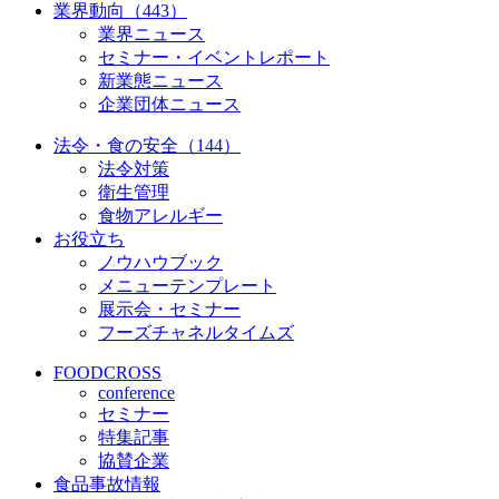
業界動向（443）
業界ニュース
セミナー・イベントレポート
新業態ニュース
企業団体ニュース
法令・食の安全（144）
法令対策
衛生管理
食物アレルギー
お役立ち
ノウハウブック
メニューテンプレート
展示会・セミナー
フーズチャネルタイムズ
FOODCROSS
conference
セミナー
特集記事
協賛企業
食品事故情報