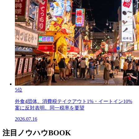
5位
外食4団体、消費税テイクアウト1%・イートイン10%
案に反対表明。同一税率を要望
2026.07.16
注目ノウハウBOOK