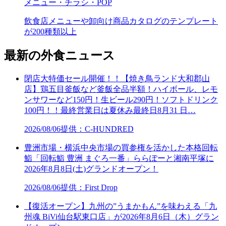
メニュー・チラシ・POP
飲食店メニューや卸向け商品カタログのテンプレート
が200種類以上
最新の外食ニュース
閉店大特価セール開催！！【焼き鳥ランド大和郡山
店】鶏五目釜飯など釜飯全品半額！ハイボール、レモ
ンサワーなど150円！生ビール290円！ソフトドリンク
100円！！最終営業日は夏休み最終日8月31 日…
2026/08/06
提供：C-HUNDRED
豊洲市場・横浜中央市場の買参権を活かした本格回転
鮨「回転鮨 豊洲 まぐろ一番」ららぽーと湘南平塚に
2026年8月8日(土)グランドオープン！
2026/08/06
提供：First Drop
【復活オープン】九州の”うまかもん”を味わえる「九
州魂 BiVi仙台駅東口店」が2026年8月6日（木）グラン