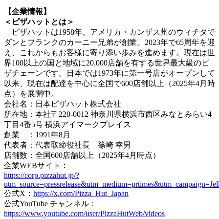
【企業情報】
＜ピザハットとは＞
ピザハットは1958年、アメリカ・カンザス州のウィチタで
ダンとフランクのカーニー兄弟が創業。2023年で65周年を迎
え、これからもお客様に寄り添い歩みを進めます。現在は世
界100以上の国と地域に20,000店舗を有する世界最大級のピ
ザチェーンです。日本では1973年に第一号店がオープンして
以来、現在は配達を中心に全国で600店舗以上（2025年4月時
点）を展開中。
会社名：日本ピザハット株式会社
所在地：本社〒220-0012 神奈川県横浜市西区みなとみらい4
丁目4番5号 横浜アイマークプレイス
創業 ：1991年8月
代表者：代表取締役社長 篠崎 幸男
店舗数：全国600店舗以上（2025年4月時点）
企業WEBサイト：
https://corp.pizzahut.jp/?
utm_source=pressrelease&utm_medium=prtimes&utm_campaign=Jel
公式X：
https://x.com/Pizza_Hut_Japan
公式YouTube チャンネル：
https://www.youtube.com/user/PizzaHutWeb/videos