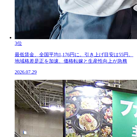
3位
最低賃金、全国平均1,176円に。引き上げ目安は55円。
地域格差是正を加速、価格転嫁と生産性向上が急務
2026.07.29