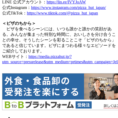
LINE 公式アカウント：
https://lin.ee/IVYJoAW
公式Instagram：
https://www.instagram.com/pizza_hut_japan/
公式TikTok：
https://www.tiktok.com/@pizza_hut_japan
＜ピザのちから＞
ピザを食べるシーンには、いつも誰かと誰かの笑顔があ
る。みんなが集まった特別な時間に、おいしさを分け合うこ
との幸せ。そうしたシーンを彩ることこそ「ピザのちから」
であると信じています。ピザにまつわる様々なエピソードを
ご紹介しております。
WEBサイト：
https://media.pizzahut.jp/?
utm_source=pressrelease&utm_medium=prtimes&utm_campaign=Jel