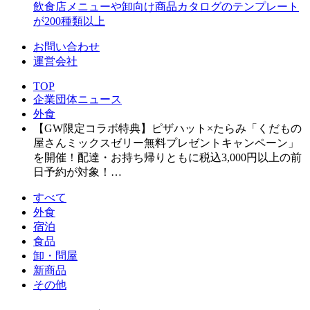
飲食店メニューや卸向け商品カタログのテンプレート
が200種類以上
お問い合わせ
運営会社
TOP
企業団体ニュース
外食
【GW限定コラボ特典】ピザハット×たらみ「くだもの
屋さんミックスゼリー無料プレゼントキャンペーン」
を開催！配達・お持ち帰りともに税込3,000円以上の前
日予約が対象！…
すべて
外食
宿泊
食品
卸・問屋
新商品
その他