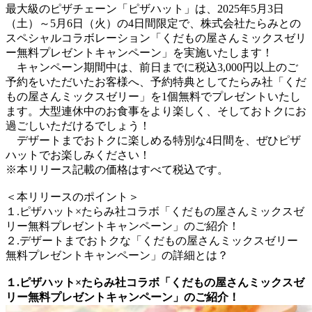
最大級のピザチェーン「ピザハット」は、2025年5月3日
（土）～5月6日（火）の4日間限定で、株式会社たらみとの
スペシャルコラボレーション「くだもの屋さんミックスゼリ
ー無料プレゼントキャンペーン」を実施いたします！
キャンペーン期間中は、前日までに税込3,000円以上のご
予約をいただいたお客様へ、予約特典としてたらみ社「くだ
もの屋さんミックスゼリー」を1個無料でプレゼントいたし
ます。大型連休中のお食事をより楽しく、そしておトクにお
過ごしいただけるでしょう！
デザートまでおトクに楽しめる特別な4日間を、ぜひピザ
ハットでお楽しみください！
※本リリース記載の価格はすべて税込です。
＜本リリースのポイント＞
１.ピザハット×たらみ社コラボ「くだもの屋さんミックスゼ
リー無料プレゼントキャンペーン」のご紹介！
２.デザートまでおトクな「くだもの屋さんミックスゼリー
無料プレゼントキャンペーン」の詳細とは？
１.ピザハット×たらみ社コラボ「くだもの屋さんミックスゼ
リー無料プレゼントキャンペーン」のご紹介！