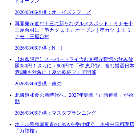
ドオープン
2026/08/06
提供：オーイズミフーズ
再開発が進む十三に新たなグルメスポット！ミナモ十
三屋台村に『串カツ ま王』オープン｜串カツ ま王 ミ
ナモ十三屋台村
2026/08/06
提供：N・I
【お盆限定】スーパードライ含む30種が驚愕の飲み放
題980円！さらに＋800円で「作 恵乃智」含む厳選日本
酒6種も対象に！夏の乾杯フェア開催
2026/08/06
提供：俺の
北海道和食の新時代へ。2027年開業「正晴道堂」が始
動
2026/08/06
提供：マスダプランニング
ホテル雅叙園東京のDNAを受け継ぐ、本格中国料理店
「万福樓」