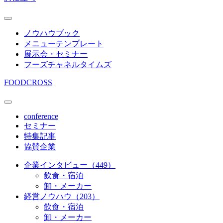
ノウハウブック
メニューテンプレート
展示会・セミナー
フーズチャネルタイムズ
FOODCROSS
conference
セミナー
特集記事
協賛企業
企業インタビュー（449）
飲食・宿泊
卸・メーカー
経営ノウハウ（203）
飲食・宿泊
卸・メーカー