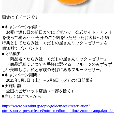
画像はイメージです
■キャンペーン内容：
お受け渡し日の前日までにピザハット公式サイト・アプリ
を使って税込3,000円分のご予約をいただいたお客様へ予約
特典としてたらみ社「くだもの屋さんミックスゼリー」を1
個無料でプレゼント！
■商品概要：
・商品名：たらみ社「くだもの屋さんミックスゼリー」
・商品詳細：いつでも手軽に選べる、フルーツのみずみず
しい美味しさ。私と家族のそばにあるフルーツゼリー。
■キャンペーン期間：
2025年5月3日（土）～5月6日（火）の4日間限定
■実施店舗：
全国のピザハット店舗（一部を除く）
■詳しくはこちらから
→
https://www.pizzahut.jp/topic/goldenweek/reservation?
utm_source=pressrelease&utm_medium=prtimes&utm_campaign=Jel