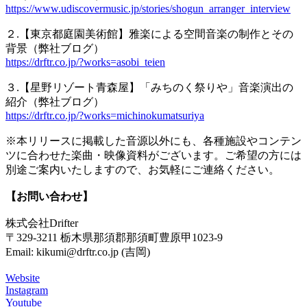
https://www.udiscovermusic.jp/stories/shogun_arranger_interview
２.【東京都庭園美術館】雅楽による空間音楽の制作とその
背景（弊社ブログ）
https://drftr.co.jp/?works=asobi_teien
３.【星野リゾート青森屋】「みちのく祭りや」音楽演出の
紹介（弊社ブログ）
https://drftr.co.jp/?works=michinokumatsuriya
※本リリースに掲載した音源以外にも、各種施設やコンテン
ツに合わせた楽曲・映像資料がございます。ご希望の方には
別途ご案内いたしますので、お気軽にご連絡ください。
【お問い合わせ】
株式会社Drifter
〒329-3211 栃木県那須郡那須町豊原甲1023-9
Email: kikumi@drftr.co.jp (吉岡)
Website
Instagram
Youtube