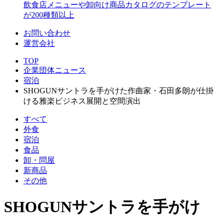
飲食店メニューや卸向け商品カタログのテンプレート
が200種類以上
お問い合わせ
運営会社
TOP
企業団体ニュース
宿泊
SHOGUNサントラを手がけた作曲家・石田多朗が仕掛
ける雅楽ビジネス展開と空間演出
すべて
外食
宿泊
食品
卸・問屋
新商品
その他
SHOGUNサントラを手がけ