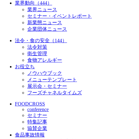
業界動向（444）
業界ニュース
セミナー・イベントレポート
新業態ニュース
企業団体ニュース
法令・食の安全（144）
法令対策
衛生管理
食物アレルギー
お役立ち
ノウハウブック
メニューテンプレート
展示会・セミナー
フーズチャネルタイムズ
FOODCROSS
conference
セミナー
特集記事
協賛企業
食品事故情報