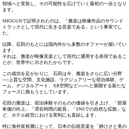
領域へと実装し、その可能性を広げていく最初の一歩となり
ます。
SHOGUNで証明されたのは、「雅楽は映像作品のサウンド
トラックとして現代に生きる音楽である」という事実でし
た。
以降、石田のもとには国内外から多数のオファーが届いてい
ます。
それは、雅楽が映像音楽として現代に通用する表現であるこ
とが、世界中に示されたからです。
この成功を足がかりに、石田は今、雅楽をさらに広い分野
──上質な空間、文化施設、ラグジュアリーな宿泊体験、ゲ
ーム、デジタルアート、XR空間など──へと展開する新たな
フェーズに挑もうとしています。
石田の雅楽は、宿泊体験そのものの価値を引き上げ、「部屋
単価の向上」「滞在時間の延長」「SNSでの自然な拡散」な
ど、ホテル経営における実利にも直結します。
特に海外富裕層にとって、日本の伝統音楽を「静けさと美の