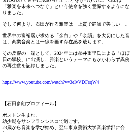
SHOGUNで世界に認められたことをきっかけに、石田は
「雅楽を未来へつなぐ」という使命を強く意識するようにな
りました。
そして何より、石田が作る雅楽は「上質で静謐で美しい」。
世界中の富裕層が求める「余白」や「余韻」を大切にした音
は、商業音楽とは一線を画す存在感を放ちます。
その反響の一端として、2024年には糸井重里氏による「ほぼ
日の學校」に出演し、雅楽というテーマにもかかわらず異例
の再生数を記録しました。
https://www.youtube.com/watch?v=3eIvVDFeqW4
【石田多朗プロフィール】
ボストン生まれ。
幼少期をサンフランシスコで過ごす。
23歳から音楽を学び始め、翌年東京藝術大学音楽学部に合