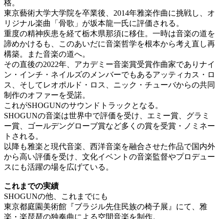
格。
東京藝術大学大学院を卒業後、2014年雅楽作曲に挑戦し、オ
リジナル楽曲「骨歌」が坂本龍一氏に評価される。
重度の精神疾患を経て栃木県那須に移住。一時は音楽の道を
諦めかけるも、このあいだに音楽哲学を根本から考え直し再
構築。また音楽の道へ。
その直後の2022年、アカデミー音楽賞受賞作曲家でありナイ
ン・インチ・ネイルズのメンバーでもあるアッティカス・ロ
ス、そしてレオポルド・ロス、ニック・チューバからの共同
制作のオファーを受諾。
これがSHOGUNのサウンドトラックとなる。
SHOGUNの音楽は世界中で評価を受け、エミー賞、グラミ
ー賞、ゴールデングローブ賞など多くの賞を受賞・ノミネー
トされる。
以降も雅楽と現代音楽、西洋音楽を融合させた作品で国内外
から高い評価を受け、文化イベントの音楽監督やプロデュー
スにも活躍の場を広げている。
これまでの実績
SHOGUNの他、これまでにも
東京都庭園美術館『ブラジル先住民族の椅子展』にて、雅
楽・楽琵琶の独奏曲による空間音楽を制作。