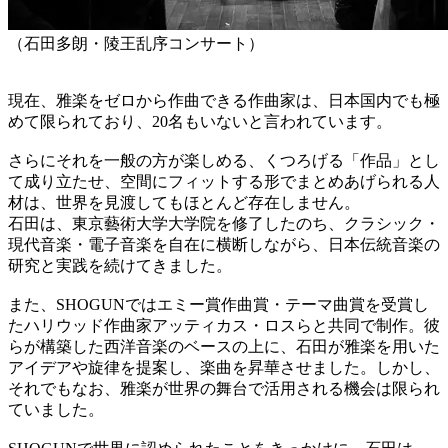
（石田多朗・陵王乱序コンサート）
現在、雅楽をゼロから作曲できる作曲家は、日本国内でも極
めて限られており、20名もいないと言われています。
さらにそれを一般の方が楽しめる、くつろげる「作品」とし
て成り立たせ、空間にフィットする形でまとめあげられる人
材は、世界を見渡してもほとんど存在しません。
石田は、東京藝術大学大学院を修了したのち、クラシック・
現代音楽・電子音楽を自在に横断しながら、日本伝統音楽の
研究と実践を続けてきました。
また、SHOGUNではエミー賞作曲賞・テーマ曲賞を受賞し
たハリウッド作曲家アッティカス・ロスらと共同で制作。彼
らが構築した西洋音楽のベースの上に、石田が雅楽を用いた
アイデアや旋律を提案し、楽曲を昇華させました。しかし、
それでもなお、雅楽が世界の舞台で活用される機会は限られ
ていました。