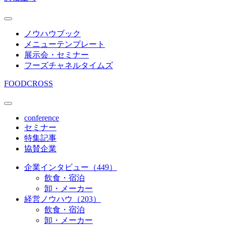
ノウハウブック
メニューテンプレート
展示会・セミナー
フーズチャネルタイムズ
FOODCROSS
conference
セミナー
特集記事
協賛企業
企業インタビュー（449）
飲食・宿泊
卸・メーカー
経営ノウハウ（203）
飲食・宿泊
卸・メーカー