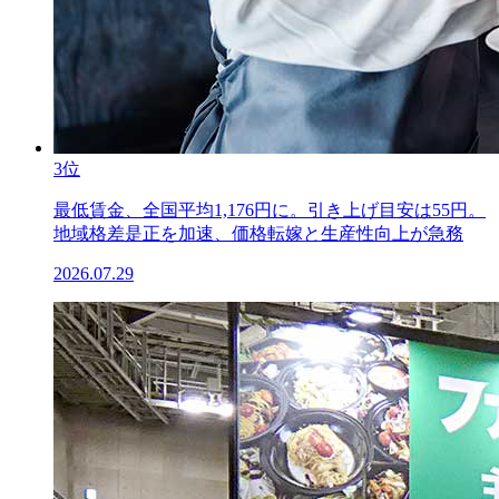
3位
最低賃金、全国平均1,176円に。引き上げ目安は55円。
地域格差是正を加速、価格転嫁と生産性向上が急務
2026.07.29