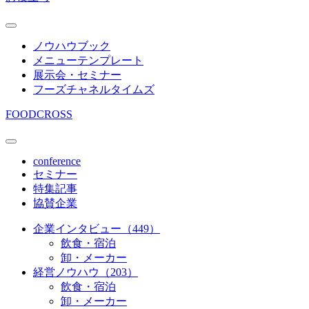
ノウハウブック
メニューテンプレート
展示会・セミナー
フーズチャネルタイムズ
FOODCROSS
conference
セミナー
特集記事
協賛企業
企業インタビュー（449）
飲食・宿泊
卸・メーカー
経営ノウハウ（203）
飲食・宿泊
卸・メーカー