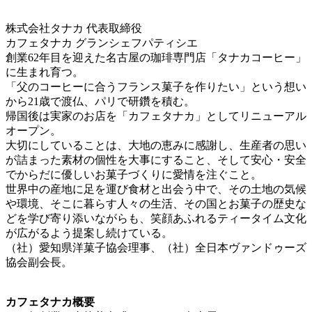
株式会社タナカ 代表取締役
カフェタナカ グランシェフパティシエ
創業62年目を迎えた名古屋の珈琲専門店「タナカコーヒー」
に生まれ育つ。
「父のコーヒーに合うフランス菓子を作りたい」という想い
から21歳で渡仏、パリで研鑽を積む。
帰国後は実家のお店を「カフェタナカ」としてリニューアル
オープン。
大切にしていることは、大地の恵みに感謝し、生産者の思い
が詰まった素材の個性を大事にすること、そして安心・安全
でからだに優しいお菓子づくりに愛情を注ぐこと。
世界中の産地に足を運び食材と出会う中で、その土地の気候
や環境、そこに暮らす人々の生活、その国とお菓子の歴史な
どを学び寄り添いながらも、笑顔あふれるティータイム文化
が広がるよう提案し続けている。
（社）愛知県洋菓子協会理事、（社）全日本ヴァンドゥーズ
協会副会長。
カフェタナカ概要