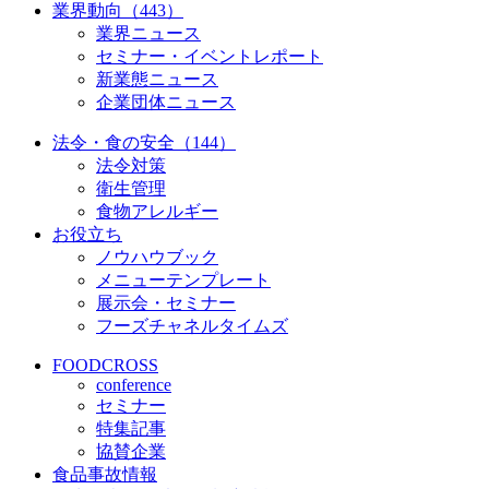
業界動向（443）
業界ニュース
セミナー・イベントレポート
新業態ニュース
企業団体ニュース
法令・食の安全（144）
法令対策
衛生管理
食物アレルギー
お役立ち
ノウハウブック
メニューテンプレート
展示会・セミナー
フーズチャネルタイムズ
FOODCROSS
conference
セミナー
特集記事
協賛企業
食品事故情報