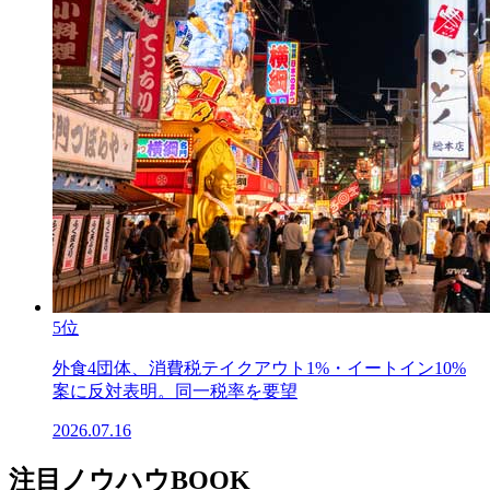
5位
外食4団体、消費税テイクアウト1%・イートイン10%
案に反対表明。同一税率を要望
2026.07.16
注目ノウハウBOOK