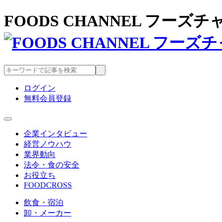
FOODS CHANNEL フー
ログイン
無料会員登録
企業インタビュー
経営ノウハウ
業界動向
法令・食の安全
お役立ち
FOODCROSS
飲食・宿泊
卸・メーカー