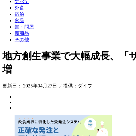
すべて
外食
宿泊
食品
卸・問屋
新商品
その他
地方創生事業で大幅成長、「ザ
増
更新日： 2025年04月27日 ／提供：ダイブ