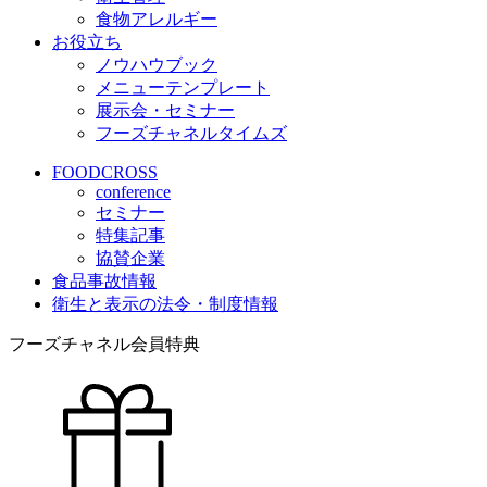
食物アレルギー
お役立ち
ノウハウブック
メニューテンプレート
展示会・セミナー
フーズチャネルタイムズ
FOODCROSS
conference
セミナー
特集記事
協賛企業
食品事故情報
衛生と表示の法令・制度情報
フーズチャネル会員特典