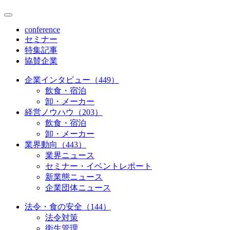
conference
セミナー
特集記事
協賛企業
企業インタビュー（449）
飲食・宿泊
卸・メーカー
経営ノウハウ（203）
飲食・宿泊
卸・メーカー
業界動向（443）
業界ニュース
セミナー・イベントレポート
新業態ニュース
企業団体ニュース
法令・食の安全（144）
法令対策
衛生管理