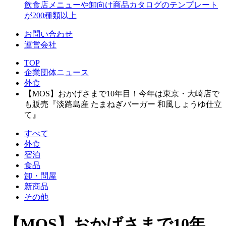
飲食店メニューや卸向け商品カタログのテンプレート
が200種類以上
お問い合わせ
運営会社
TOP
企業団体ニュース
外食
【MOS】おかげさまで10年目！今年は東京・大崎店で
も販売『淡路島産 たまねぎバーガー 和風しょうゆ仕立
て』
すべて
外食
宿泊
食品
卸・問屋
新商品
その他
【MOS】おかげさまで10年