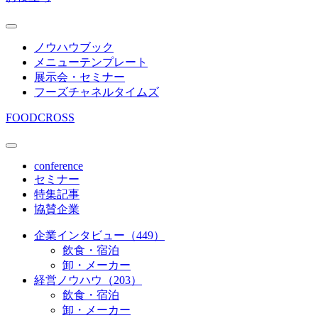
ノウハウブック
メニューテンプレート
展示会・セミナー
フーズチャネルタイムズ
FOODCROSS
conference
セミナー
特集記事
協賛企業
企業インタビュー（449）
飲食・宿泊
卸・メーカー
経営ノウハウ（203）
飲食・宿泊
卸・メーカー