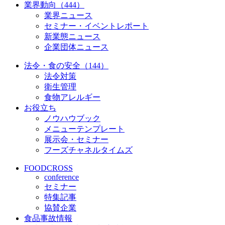
業界動向（444）
業界ニュース
セミナー・イベントレポート
新業態ニュース
企業団体ニュース
法令・食の安全（144）
法令対策
衛生管理
食物アレルギー
お役立ち
ノウハウブック
メニューテンプレート
展示会・セミナー
フーズチャネルタイムズ
FOODCROSS
conference
セミナー
特集記事
協賛企業
食品事故情報