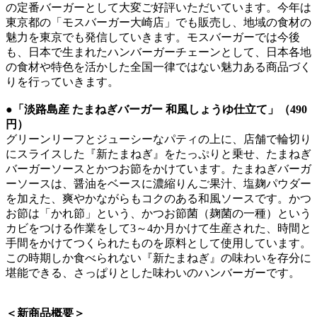
の定番バーガーとして大変ご好評いただいています。今年は
東京都の「モスバーガー大崎店」でも販売し、地域の食材の
魅力を東京でも発信していきます。モスバーガーでは今後
も、日本で生まれたハンバーガーチェーンとして、日本各地
の食材や特色を活かした全国一律ではない魅力ある商品づく
りを行っていきます。
●「淡路島産 たまねぎバーガー 和風しょうゆ仕立て」（490
円）
グリーンリーフとジューシーなパティの上に、店舗で輪切り
にスライスした『新たまねぎ』をたっぷりと乗せ、たまねぎ
バーガーソースとかつお節をかけています。たまねぎバーガ
ーソースは、醤油をベースに濃縮りんご果汁、塩麹パウダー
を加えた、爽やかながらもコクのある和風ソースです。かつ
お節は「かれ節」という、かつお節菌（麹菌の一種）という
カビをつける作業をして3～4か月かけて生産された、時間と
手間をかけてつくられたものを原料として使用しています。
この時期しか食べられない『新たまねぎ』の味わいを存分に
堪能できる、さっぱりとした味わいのハンバーガーです。
＜新商品概要＞