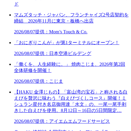
ド
マムズタッチ・ジャパン、フランチャイズ2号店契約を
締結 2026年11月に東京・板橋へ出店
2026/08/07
提供：Mom’s Touch & Co.
「おにぎりこんが」が第1ターミナルにオープン！
2026/08/07
提供：日本空港ビルデング
「働くを、人生経験に。」 焼肉こじま、2026年第2回
全体研修を開催！
2026/08/07
提供：こじま
【HAKU 金澤じもの】「富山湾の宝石」と称される白
えびを贅沢に味わう『白えびづくしコース』開催！ミ
シュラン星付き名店御用達「水文」の、一尾一尾手剥
きした白えびを使用。8月12日～16日の5日間限定…
2026/08/07
提供：アイエムエムフードサービス