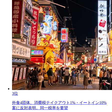
3位
外食4団体、消費税テイクアウト1%・イートイン10%
案に反対表明。同一税率を要望