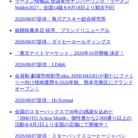
ラーメン情報誌 全国実売ナンバーワン※『ラーメン
Walker2027』全国14版を8月18日より順次刊行
2026/08/07
提供：角川アスキー総合研究所
箱根暁庵本店 暁亭、ブランドリニューアル
2026/08/07
提供：ダイセーホールディングス
「東京ナイトマーケット」2026年10月開催 決定！
2026/08/07
提供：LD&K
会員制 劇場型肉割烹niku..HINOMARUが新たにファミ
リー向け焼肉業態を2026年秋、熊本市東区にグランド
オープン！
2026/08/07
提供：Hi-Normal
全国のスターバックスで30年の感謝を込めた
『JIMOTO Action Month』個性豊かな2,000通り以上の
活動を8月2日より全国の店舗にて開催中！
2026/08/07
提供：スターバックスコーヒージャパン