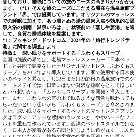
答しており、睡眠についての旅のニーズの高まりがうかがえ
ます。（*1）そんな旅のニーズにこたえる滞在を温泉旅館ブ
ランド「界」では提案しています。オリジナルのマットレス
での睡眠に加えて、あつ湯とぬる湯の温泉入浴や効果的な温
泉入浴の指南「温泉いろは」、就寝前の「蒸し生姜湯」を通
して、良質な睡眠体験を提案します。
*1：ブッキング・ドットコム「2024年の「旅行トレンド予
測」に関する調査」より
特徴１ 深い眠りをサポートする「ふわくもスリープ」
全国20施設の界では、老舗マットレスメーカー「日本ベッ
ド」と共同で開発をしたオリジナルマットレス「ふわくもス
リープ」を2012年より導入しています。家で使用する日常使
いのベッドと異なり、1泊2日または2泊3日の温泉旅行でのシ
ョートステイでは、日常にはない贅沢な睡眠をとってほしい
という想いから、「ふわくもスリープ」を開発・導入しまし
た。また、ふわふわの雲の上で眠るような感覚を味わっても
らいたいという想いから「ふわくもスリープ」と命名されま
した。深い眠りをサポートするベットのマットレススプリン
グはラグジュアリーな感触のウレタンと、ややハードなフェ
ルトを重ねて作られています。西洋のベッドスタイルではな
く、日本人が愛着がある布団と同じように角が丸く、ふんわ
りとしていながら、旅館の客室の空間を圧迫しない厚み