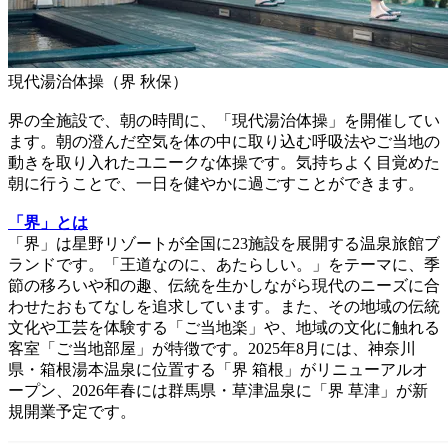
現代湯治体操（界 秋保）
界の全施設で、朝の時間に、「現代湯治体操」を開催してい
ます。朝の澄んだ空気を体の中に取り込む呼吸法やご当地の
動きを取り入れたユニークな体操です。気持ちよく目覚めた
朝に行うことで、一日を健やかに過ごすことができます。
「界」とは
「界」は星野リゾートが全国に23施設を展開する温泉旅館ブ
ランドです。「王道なのに、あたらしい。」をテーマに、季
節の移ろいや和の趣、伝統を生かしながら現代のニーズに合
わせたおもてなしを追求しています。また、その地域の伝統
文化や工芸を体験する「ご当地楽」や、地域の文化に触れる
客室「ご当地部屋」が特徴です。2025年8月には、神奈川
県・箱根湯本温泉に位置する「界 箱根」がリニューアルオ
ープン、2026年春には群馬県・草津温泉に「界 草津」が新
規開業予定です。