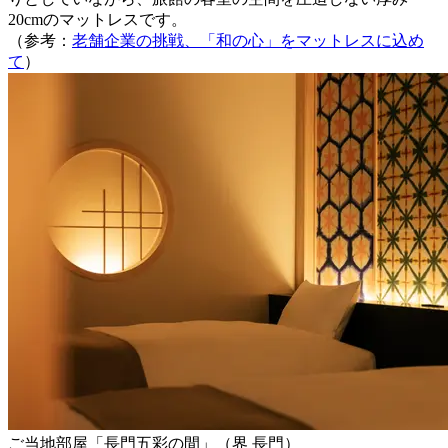
20cmのマットレスです。
（参考：
老舗企業の挑戦、「和の心」をマットレスに込め
て
）
ご当地部屋「長門五彩の間」（界 長門）