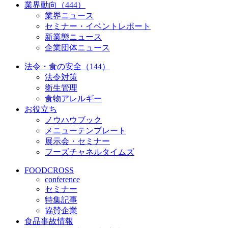
業界動向（444）
業界ニュース
セミナー・イベントレポート
新業態ニュース
企業団体ニュース
法令・食の安全（144）
法令対策
衛生管理
食物アレルギー
お役立ち
ノウハウブック
メニューテンプレート
展示会・セミナー
フーズチャネルタイムズ
FOODCROSS
conference
セミナー
特集記事
協賛企業
食品事故情報