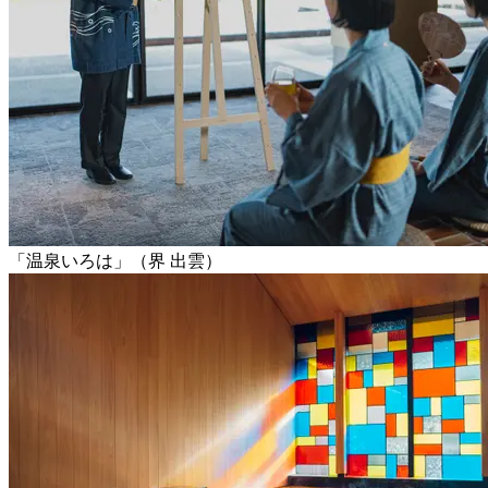
「温泉いろは」（界 出雲）