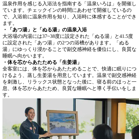
温泉作用を感じる入浴法を指南する「温泉いろは」を開催し
ています。チェックインの時間にあわせて開催しているの
で、入浴前に温泉作用を知り、入浴時に体感することができ
ます。
・「あつ湯」と「ぬる湯」の温泉入浴
大浴場の内湯には37~38度に設定された「ぬる湯」と41.5度
に設定された「あつ湯」の2つの浴槽があります。「ぬる
湯」にゆっくり浸かることで副交感神経を優位にし、良質な
睡眠へ向かいます。
・体を芯からあたためる「生姜湯」
全客室には、体を芯からあたためることで、快適に眠りにつ
けるよう、蒸し生姜湯を用意しています。温泉で副交感神経
を刺激し、リラックス状態となった後に、寝る前のほっと一
息、体を芯からあたため、良質な睡眠へと導く手伝いをしま
す。