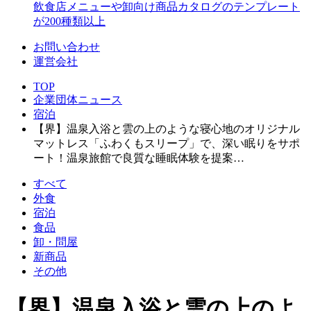
飲食店メニューや卸向け商品カタログのテンプレート
が200種類以上
お問い合わせ
運営会社
TOP
企業団体ニュース
宿泊
【界】温泉入浴と雲の上のような寝心地のオリジナル
マットレス「ふわくもスリープ」で、深い眠りをサポ
ート！温泉旅館で良質な睡眠体験を提案…
すべて
外食
宿泊
食品
卸・問屋
新商品
その他
【界】温泉入浴と雲の上のよ