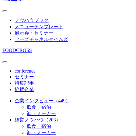
ノウハウブック
メニューテンプレート
展示会・セミナー
フーズチャネルタイムズ
FOODCROSS
conference
セミナー
特集記事
協賛企業
企業インタビュー（449）
飲食・宿泊
卸・メーカー
経営ノウハウ（203）
飲食・宿泊
卸・メーカー