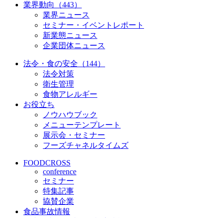
業界動向（443）
業界ニュース
セミナー・イベントレポート
新業態ニュース
企業団体ニュース
法令・食の安全（144）
法令対策
衛生管理
食物アレルギー
お役立ち
ノウハウブック
メニューテンプレート
展示会・セミナー
フーズチャネルタイムズ
FOODCROSS
conference
セミナー
特集記事
協賛企業
食品事故情報