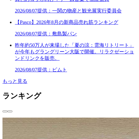
2026/08/07
提供：一関の物産と観光展実行委員会
【Pasco】2026年8月の新商品売れ筋ランキング
2026/08/07
提供：敷島製パン
昨年約50万人が来場した「夏の涼：雲海リトリート」
が今年もグラングリーン大阪で開催。リラクゼーショ
ンドリンクを販売。
2026/08/07
提供：ピムト
もっと見る
ランキング