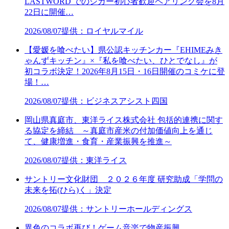
LASTWORD でのシガー初心者歓迎ペアリング会を8月
22日に開催…
2026/08/07
提供：ロイヤルマイル
【愛媛を喰べたい】県公認キッチンカー『EHIMEみき
ゃんずキッチン』×『私を喰べたい、ひとでなし』が
初コラボ決定！2026年8月15日・16日開催のコミケに登
場！…
2026/08/07
提供：ビジネスアシスト四国
岡山県真庭市、東洋ライス株式会社 包括的連携に関す
る協定を締結 ～真庭市産米の付加価値向上を通じ
て、健康増進・食育・産業振興を推進～
2026/08/07
提供：東洋ライス
サントリー文化財団 ２０２６年度 研究助成「学問の
未来を拓(ひら)く」決定
2026/08/07
提供：サントリーホールディングス
異色のコラボ再び！ゲーム音楽で物産振興