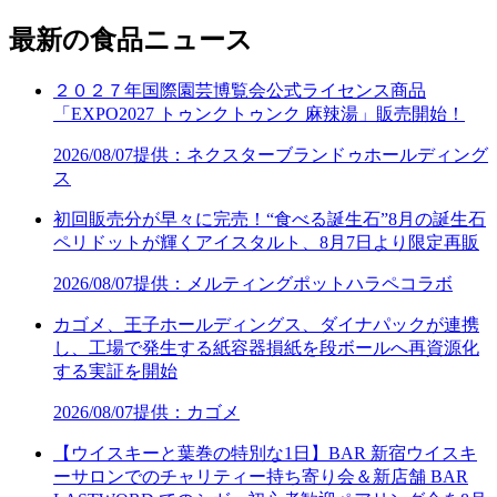
最新の食品ニュース
２０２７年国際園芸博覧会公式ライセンス商品
「EXPO2027 トゥンクトゥンク 麻辣湯」販売開始！
2026/08/07
提供：ネクスターブランドゥホールディング
ス
初回販売分が早々に完売！“食べる誕生石”8月の誕生石
ペリドットが輝くアイスタルト、8月7日より限定再販
2026/08/07
提供：メルティングポットハラペコラボ
カゴメ、王子ホールディングス、ダイナパックが連携
し、工場で発生する紙容器損紙を段ボールへ再資源化
する実証を開始
2026/08/07
提供：カゴメ
【ウイスキーと葉巻の特別な1日】BAR 新宿ウイスキ
ーサロンでのチャリティー持ち寄り会＆新店舗 BAR