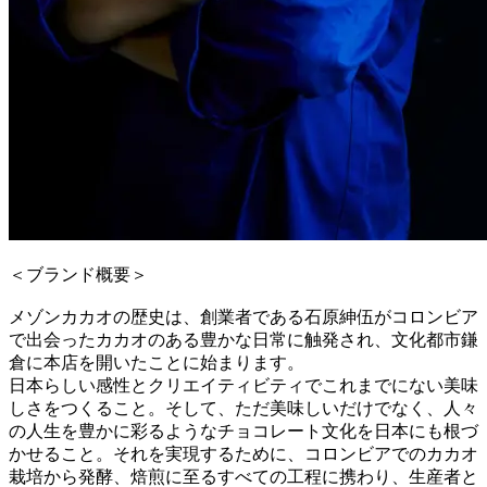
＜ブランド概要＞
メゾンカカオの歴史は、創業者である石原紳伍がコロンビア
で出会ったカカオのある豊かな日常に触発され、文化都市鎌
倉に本店を開いたことに始まります。
日本らしい感性とクリエイティビティでこれまでにない美味
しさをつくること。そして、ただ美味しいだけでなく、人々
の人生を豊かに彩るようなチョコレート文化を日本にも根づ
かせること。それを実現するために、コロンビアでのカカオ
栽培から発酵、焙煎に至るすべての工程に携わり、生産者と