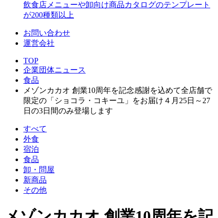
飲食店メニューや卸向け商品カタログのテンプレート
が200種類以上
お問い合わせ
運営会社
TOP
企業団体ニュース
食品
メゾンカカオ 創業10周年を記念感謝を込めて全店舗で
限定の「ショコラ・コキーユ」をお届け４月25日～27
日の3日間のみ登場します
すべて
外食
宿泊
食品
卸・問屋
新商品
その他
メゾンカカオ 創業10周年を記