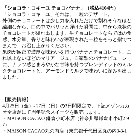
「ショコラ・コキーユ チョコバナナ」（税込4104円）
「ショコラ・コキーユ」それは、一粒のデザート。
外側のチョコレートは少し力を入れただけで割れそうなほど
繊細ながら、口の中でパリッと弾けた瞬間に、中から液状の
チョコレートが溢れ出します。生チョコレートならではの食
感、水分量、香りと味わいが表現された一粒をそっと指でつ
まんで、お召し上がりください。
果肉が緻密で濃厚な味わいを持つバナナとチョコレート、こ
れ以上ないほどのマリアージュ。自家製のバナナピューレ
に、ナッツ感とまろやかな甘味を持つブレンディッドのミル
クチョコレートと、アーモンドミルクで味わいに深みを出し
ました。
【販売情報】
4月25日（金）- 27日（日）の3日間限定で、下記メゾンカカ
オ全店舗にて周年記念スイーツを販売します。
・MAISON CACAO 鎌倉小町本店（神奈川県鎌倉市小町2-9-
7）
・MAISON CACAO丸の内店（東京都千代田区丸の内3-3-1