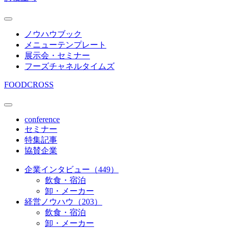
ノウハウブック
メニューテンプレート
展示会・セミナー
フーズチャネルタイムズ
FOODCROSS
conference
セミナー
特集記事
協賛企業
企業インタビュー（449）
飲食・宿泊
卸・メーカー
経営ノウハウ（203）
飲食・宿泊
卸・メーカー