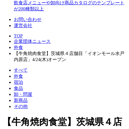
飲食店メニューや卸向け商品カタログのテンプレート
が200種類以上
お問い合わせ
運営会社
TOP
企業団体ニュース
外食
【牛角焼肉食堂】茨城県４店舗目「イオンモール水戸
内原店」4/24(木)オープン
すべて
外食
宿泊
食品
卸・問屋
新商品
その他
【牛角焼肉食堂】茨城県４店