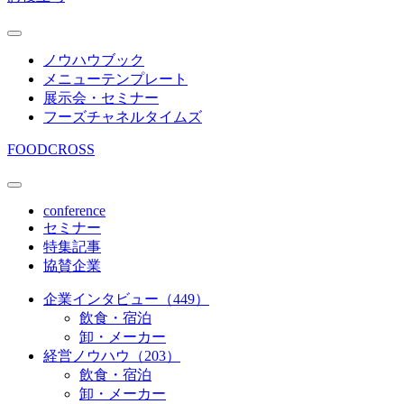
ノウハウブック
メニューテンプレート
展示会・セミナー
フーズチャネルタイムズ
FOODCROSS
conference
セミナー
特集記事
協賛企業
企業インタビュー（449）
飲食・宿泊
卸・メーカー
経営ノウハウ（203）
飲食・宿泊
卸・メーカー