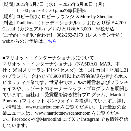
[期間] 2025年5月7日（水）～2025年6月30日（月）
1：00 p.m.～4：30 p.m.の毎日開催
[場所] ロビー階(L) ロビーラウンジ ＆More by Sheraton
[料金] Traditional（トラディショナル）／おひとり様￥4,700
Casual（カジュアル）／おひとり様￥3,000 ※税サ込
[ご予約・お問い合わせ] 082-262-7173（レストラン予約）
webからのご予約は
こちら
■マリオット・インターナショナルについて
マリオット・インターナショナル（NASDAQ: MAR、本
社： 米国メリーランド州ベセスダ）は、141 カ国・地域に31
のブランド、 合わせて8,900 軒以上の宿泊施設を擁するホス
ピタリティ企業です。世界中でホテルの運営およびフランチ
ャイズや、リゾートのオーナーシップ・プログラムを展開し
ています。当社は、受賞歴を誇る旅行プログラム、Marriott
Bonvoy（マリオット ボンヴォイ）を提供しています。詳し
い情報は、www.marriott.comをご覧ください。また最新の企
業ニュースは、www.marriottnewscenter.com をご覧くださ
い。Facebook や@MarriottIntl にてX とInstagram でも情報発信
しています。