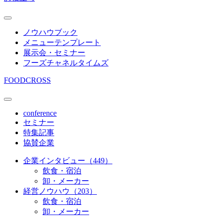
ノウハウブック
メニューテンプレート
展示会・セミナー
フーズチャネルタイムズ
FOODCROSS
conference
セミナー
特集記事
協賛企業
企業インタビュー（449）
飲食・宿泊
卸・メーカー
経営ノウハウ（203）
飲食・宿泊
卸・メーカー