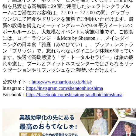
街を見渡せる高層階に29 室ご用意したシェラトンクラブル
ームにご滞在のお客様は、7：00 ～ 22：00 の間、クラブラ
ウンジにて軽食やドリンクを無料でご利用いただけます。最
新の設備を備えたミーティングルームや338 平方メートルの
ボールルームは、大規模なイベントも実施可能です。ご飲食
には、ロビーラウンジ「＆More by Sheraton」、メインダイ
ニングの日本食「雅庭（みやびてい）」、ブッフェレストラ
ン「ブリッジ」で、忘れられないダイニング体験が待ってい
ます。快適で高級感漂う「ザ・トータルセラピー」は旅の疲
れを癒し、プールとフィットネスセンターではさらなるリラ
クゼーションやリフレッシュをご満喫いただけます。
公式サイト：
https://www.marriott.co.jp/hijsi/
Instagram：
https://instagram.com/sheratonhiroshima
Facebook：
https://facebook.com/sheratongrandhotelhiroshima