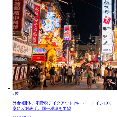
2位
外食4団体、消費税テイクアウト1%・イートイン10%
案に反対表明。同一税率を要望