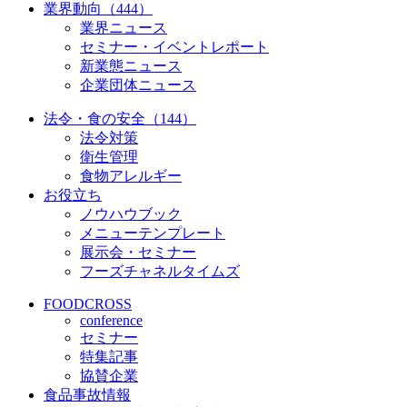
業界動向（444）
業界ニュース
セミナー・イベントレポート
新業態ニュース
企業団体ニュース
法令・食の安全（144）
法令対策
衛生管理
食物アレルギー
お役立ち
ノウハウブック
メニューテンプレート
展示会・セミナー
フーズチャネルタイムズ
FOODCROSS
conference
セミナー
特集記事
協賛企業
食品事故情報