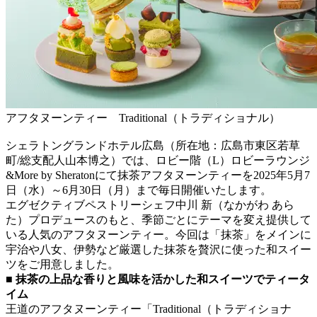
アフタヌーンティー Traditional（トラディショナル）
シェラトングランドホテル広島（所在地：広島市東区若草
町/総支配人山本博之）では、ロビー階（L）ロビーラウンジ
&More by Sheratonにて抹茶アフタヌーンティーを2025年5月7
日（水）～6月30日（月）まで毎日開催いたします。
エグゼクティブペストリーシェフ中川 新（なかがわ あら
た）プロデュースのもと、季節ごとにテーマを変え提供して
いる人気のアフタヌーンティー。今回は「抹茶」をメインに
宇治や八女、伊勢など厳選した抹茶を贅沢に使った和スイー
ツをご用意しました。
■ 抹茶の上品な香りと風味を活かした和スイーツでティータ
イム
王道のアフタヌーンティー「Traditional（トラディショナ