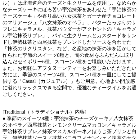
ル）」は北海道産のチーズと生クリームを使用し、なめらか
なチーズケーキにほろ苦い宇治抹茶をあわせた「宇治抹茶の
チーズケーキ」や香り高い八女抹茶とガーナ産チョコレート
のマリアージュ「八女抹茶のオペラ」、バターたっぷりのサ
ブレにキャラメル、抹茶パウダーがアクセントの「キャラメ
ル宇治抹茶サブレ」、パイに生クリームとカスタードをサン
ドし伊勢抹茶と西尾抹茶をブレンドしたソースを合わせた
「抹茶のサクリスタン」など、名産地の抹茶の味を活かして
作られた季節のスイーツ8種と、旬の食材をふんだんに取り
込んだセイボリー6種、スコーン2種をご堪能いただけます。
また、お気軽にアフタヌーンティーをお楽しみいただきたい
方には、季節のスイーツ4種、スコーン1種を一皿にしてご提
供する「Casual（カジュアル）」もご用意。心地よい開放感
に溢れリラックスできる空間で、優雅なティータイムをお過
ごしください。
[Traditional（トラディショナル）内容]
● 季節のスイーツ8種：宇治抹茶のチーズケーキ／八女抹茶
のオペラ／西尾抹茶とレモンクリームマカロン／キャラメル
宇治抹茶サブレ／抹茶マスカルポーネ／ほうじ茶プリンと白
玉 伊勢抹茶ソース／抹茶バニラフィナンシェ／抹茶のサク