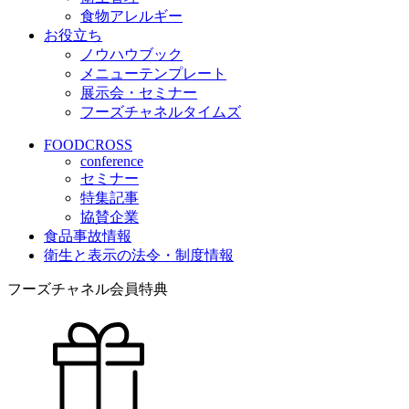
食物アレルギー
お役立ち
ノウハウブック
メニューテンプレート
展示会・セミナー
フーズチャネルタイムズ
FOODCROSS
conference
セミナー
特集記事
協賛企業
食品事故情報
衛生と表示の法令・制度情報
フーズチャネル会員特典