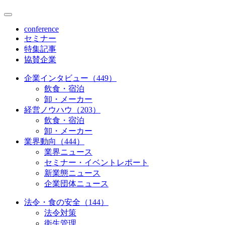
conference
セミナー
特集記事
協賛企業
企業インタビュー（449）
飲食・宿泊
卸・メーカー
経営ノウハウ（203）
飲食・宿泊
卸・メーカー
業界動向（444）
業界ニュース
セミナー・イベントレポート
新業態ニュース
企業団体ニュース
法令・食の安全（144）
法令対策
衛生管理