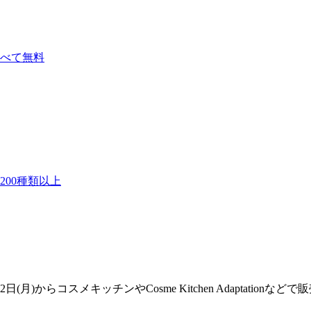
べて無料
00種類以上
らコスメキッチンやCosme Kitchen Adaptationなどで