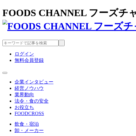
FOODS CHANNEL フー
ログイン
無料会員登録
企業インタビュー
経営ノウハウ
業界動向
法令・食の安全
お役立ち
FOODCROSS
飲食・宿泊
卸・メーカー