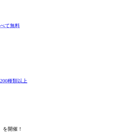
べて無料
00種類以上
es』を開催！