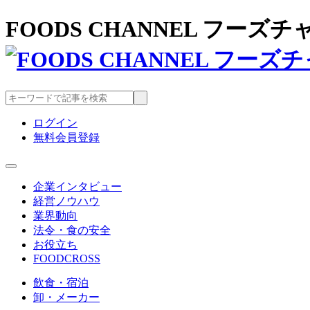
FOODS CHANNEL フー
ログイン
無料会員登録
企業インタビュー
経営ノウハウ
業界動向
法令・食の安全
お役立ち
FOODCROSS
飲食・宿泊
卸・メーカー