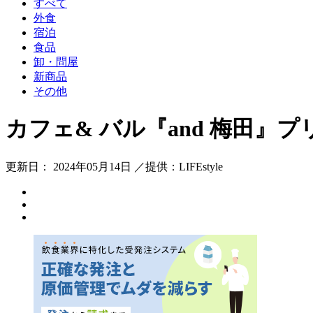
すべて
外食
宿泊
食品
卸・問屋
新商品
その他
カフェ& バル『and 梅田』プリ
更新日： 2024年05月14日 ／提供：LIFEstyle