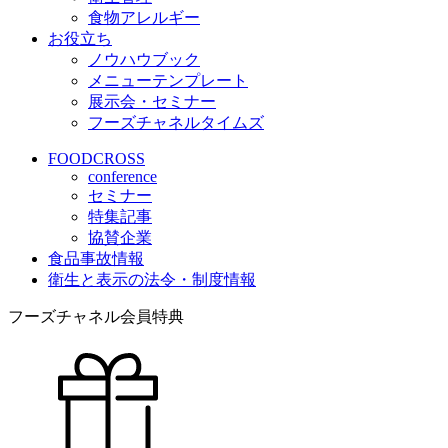
食物アレルギー
お役立ち
ノウハウブック
メニューテンプレート
展示会・セミナー
フーズチャネルタイムズ
FOODCROSS
conference
セミナー
特集記事
協賛企業
食品事故情報
衛生と表示の法令・制度情報
フーズチャネル会員特典