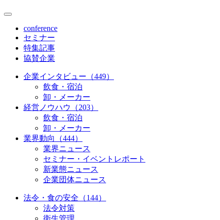
conference
セミナー
特集記事
協賛企業
企業インタビュー（449）
飲食・宿泊
卸・メーカー
経営ノウハウ（203）
飲食・宿泊
卸・メーカー
業界動向（444）
業界ニュース
セミナー・イベントレポート
新業態ニュース
企業団体ニュース
法令・食の安全（144）
法令対策
衛生管理