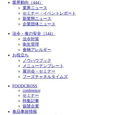
業界動向（444）
業界ニュース
セミナー・イベントレポート
新業態ニュース
企業団体ニュース
法令・食の安全（144）
法令対策
衛生管理
食物アレルギー
お役立ち
ノウハウブック
メニューテンプレート
展示会・セミナー
フーズチャネルタイムズ
FOODCROSS
conference
セミナー
特集記事
協賛企業
食品事故情報