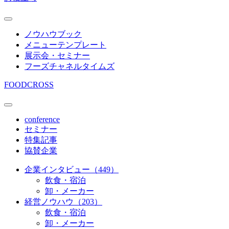
ノウハウブック
メニューテンプレート
展示会・セミナー
フーズチャネルタイムズ
FOODCROSS
conference
セミナー
特集記事
協賛企業
企業インタビュー（449）
飲食・宿泊
卸・メーカー
経営ノウハウ（203）
飲食・宿泊
卸・メーカー