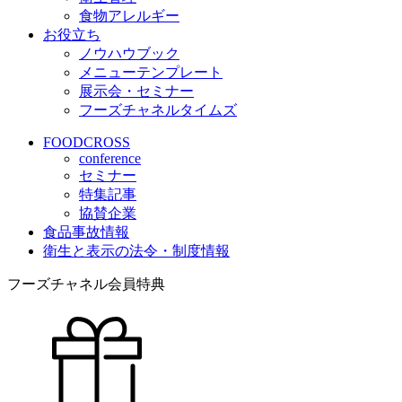
食物アレルギー
お役立ち
ノウハウブック
メニューテンプレート
展示会・セミナー
フーズチャネルタイムズ
FOODCROSS
conference
セミナー
特集記事
協賛企業
食品事故情報
衛生と表示の法令・制度情報
フーズチャネル会員特典