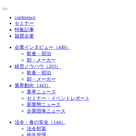
conference
セミナー
特集記事
協賛企業
企業インタビュー（449）
飲食・宿泊
卸・メーカー
経営ノウハウ（203）
飲食・宿泊
卸・メーカー
業界動向（443）
業界ニュース
セミナー・イベントレポート
新業態ニュース
企業団体ニュース
法令・食の安全（144）
法令対策
衛生管理