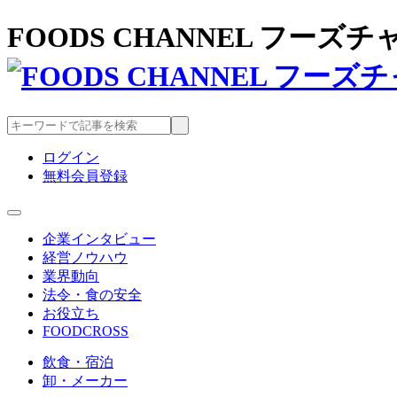
FOODS CHANNEL フー
ログイン
無料会員登録
企業インタビュー
経営ノウハウ
業界動向
法令・食の安全
お役立ち
FOODCROSS
飲食・宿泊
卸・メーカー