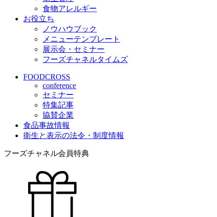
食物アレルギー
お役立ち
ノウハウブック
メニューテンプレート
展示会・セミナー
フーズチャネルタイムズ
FOODCROSS
conference
セミナー
特集記事
協賛企業
食品事故情報
衛生と表示の法令・制度情報
フーズチャネル会員特典