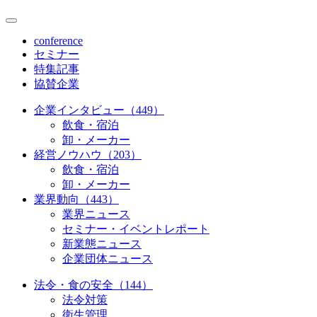
conference
セミナー
特集記事
協賛企業
企業インタビュー（449）
飲食・宿泊
卸・メーカー
経営ノウハウ（203）
飲食・宿泊
卸・メーカー
業界動向（443）
業界ニュース
セミナー・イベントレポート
新業態ニュース
企業団体ニュース
法令・食の安全（144）
法令対策
衛生管理