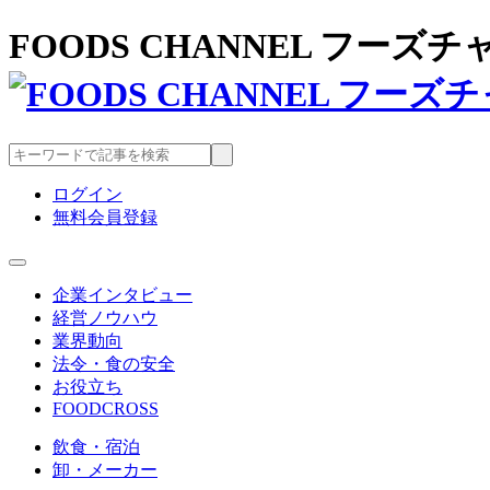
FOODS CHANNEL フー
ログイン
無料会員登録
企業インタビュー
経営ノウハウ
業界動向
法令・食の安全
お役立ち
FOODCROSS
飲食・宿泊
卸・メーカー