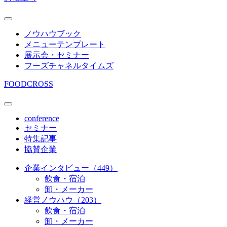
ノウハウブック
メニューテンプレート
展示会・セミナー
フーズチャネルタイムズ
FOODCROSS
conference
セミナー
特集記事
協賛企業
企業インタビュー（449）
飲食・宿泊
卸・メーカー
経営ノウハウ（203）
飲食・宿泊
卸・メーカー