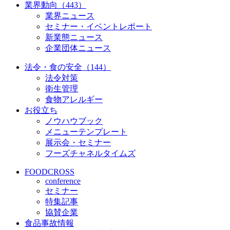
業界動向（443）
業界ニュース
セミナー・イベントレポート
新業態ニュース
企業団体ニュース
法令・食の安全（144）
法令対策
衛生管理
食物アレルギー
お役立ち
ノウハウブック
メニューテンプレート
展示会・セミナー
フーズチャネルタイムズ
FOODCROSS
conference
セミナー
特集記事
協賛企業
食品事故情報