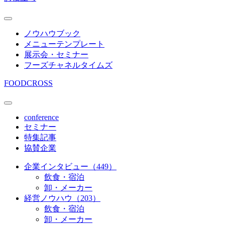
ノウハウブック
メニューテンプレート
展示会・セミナー
フーズチャネルタイムズ
FOODCROSS
conference
セミナー
特集記事
協賛企業
企業インタビュー（449）
飲食・宿泊
卸・メーカー
経営ノウハウ（203）
飲食・宿泊
卸・メーカー