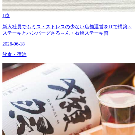
1位
新入社員でもミス・ストレスの少ない店舗運営をITで構築～
ステーキとハンバーグさる～ん・石焼ステーキ贅
2026-06-18
飲食・宿泊