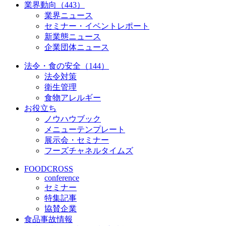
業界動向（443）
業界ニュース
セミナー・イベントレポート
新業態ニュース
企業団体ニュース
法令・食の安全（144）
法令対策
衛生管理
食物アレルギー
お役立ち
ノウハウブック
メニューテンプレート
展示会・セミナー
フーズチャネルタイムズ
FOODCROSS
conference
セミナー
特集記事
協賛企業
食品事故情報