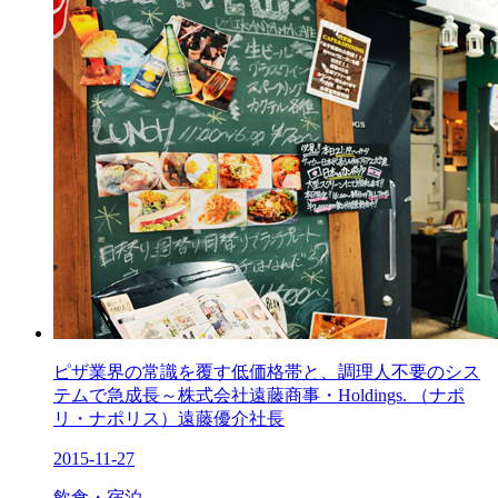
ピザ業界の常識を覆す低価格帯と、調理人不要のシス
テムで急成長～株式会社遠藤商事・Holdings. （ナポ
リ・ナポリス）遠藤優介社長
2015-11-27
飲食・宿泊