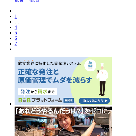
1
…
4
5
6
7