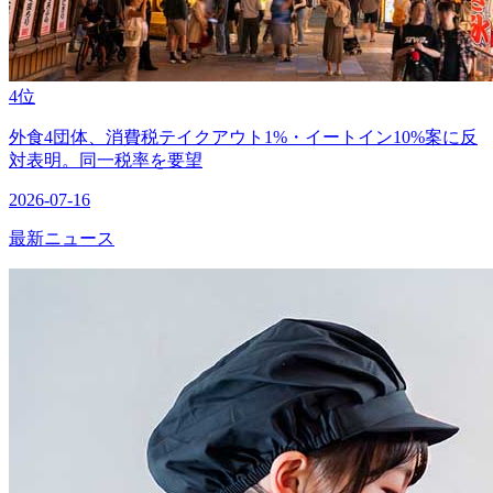
4位
外食4団体、消費税テイクアウト1%・イートイン10%案に反
対表明。同一税率を要望
2026-07-16
最新ニュース