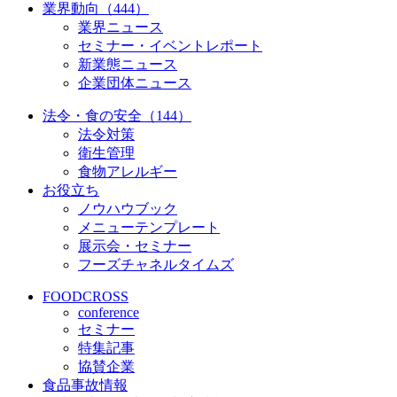
業界動向（444）
業界ニュース
セミナー・イベントレポート
新業態ニュース
企業団体ニュース
法令・食の安全（144）
法令対策
衛生管理
食物アレルギー
お役立ち
ノウハウブック
メニューテンプレート
展示会・セミナー
フーズチャネルタイムズ
FOODCROSS
conference
セミナー
特集記事
協賛企業
食品事故情報