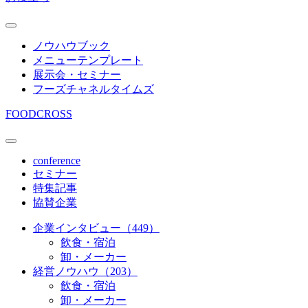
ノウハウブック
メニューテンプレート
展示会・セミナー
フーズチャネルタイムズ
FOODCROSS
conference
セミナー
特集記事
協賛企業
企業インタビュー（449）
飲食・宿泊
卸・メーカー
経営ノウハウ（203）
飲食・宿泊
卸・メーカー