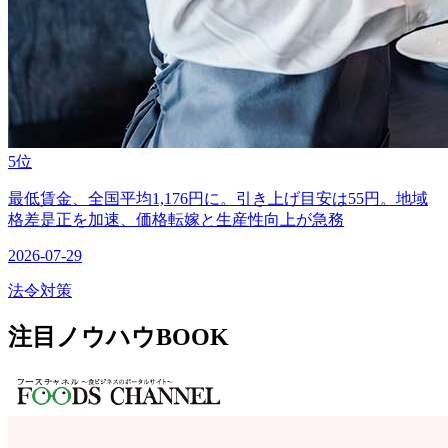
5位
最低賃金、全国平均1,176円に。引き上げ目安は55円。地域
格差是正を加速、価格転嫁と生産性向上が急務
2026-07-29
法令対策
注目ノウハウBOOK