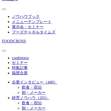
ノウハウブック
メニューテンプレート
展示会・セミナー
フーズチャネルタイムズ
FOODCROSS
conference
セミナー
特集記事
協賛企業
企業インタビュー（449）
飲食・宿泊
卸・メーカー
経営ノウハウ（203）
飲食・宿泊
卸・メーカー