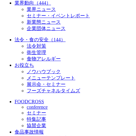
業界動向（444）
業界ニュース
セミナー・イベントレポート
新業態ニュース
企業団体ニュース
法令・食の安全（144）
法令対策
衛生管理
食物アレルギー
お役立ち
ノウハウブック
メニューテンプレート
展示会・セミナー
フーズチャネルタイムズ
FOODCROSS
conference
セミナー
特集記事
協賛企業
食品事故情報